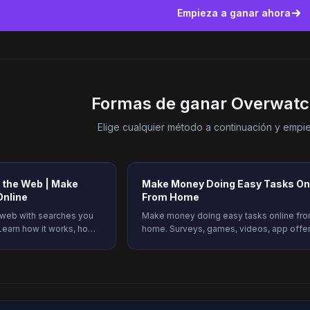
Empieza a ganar ahora
Formas de ganar Overwatc
Elige cualquier método a continuación y empi
h the Web | Make
Make Money Doing Easy Tasks On
Online
From Home
e web with searches you
Make money doing easy tasks online fr
Learn how it works, how
home. Surveys, games, videos, app offe
w to cash out on
more, all in one place. See how it works 
g today.
start earning on Freeward.