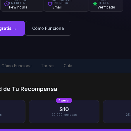
TIEMPO DE
MÉTODO DE
SOCIO
ENTREGA
ENTREGA
OFICIAL
Few hours
Email
Verificado
gratis →
Cómo Funciona
Cómo Funciona
Tareas
Guía
ad de Tu Recompensa
Popular
$10
s
10,000
monedas
25