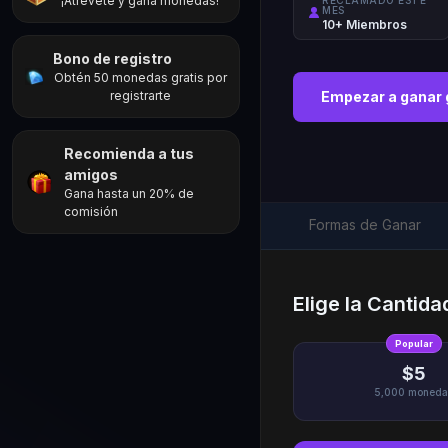
¡Atrévete y gana monedas!
RECLAMADO ESTE
MES
10+ Miembros
Bono de registro
Obtén 50 monedas gratis por
registrarte
Empezar a ganar 
Recomienda a tus
amigos
Gana hasta un 20% de
comisión
Formas de Ganar
Elige la Cantid
Popular
$5
5,000
moneda