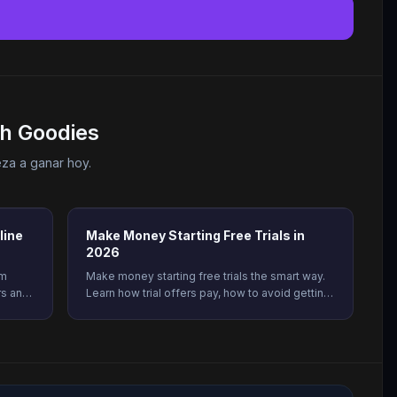
h Goodies
eza a ganar hoy.
line
Make Money Starting Free Trials in
2026
om
Make money starting free trials the smart way.
rs and
Learn how trial offers pay, how to avoid getting
and
charged, and how to earn real rewards on
Freeward. Start today.