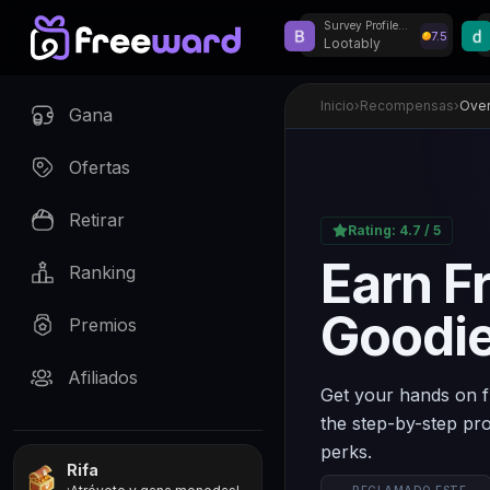
Survey Profiler Reward
7.5
Lootably
¡Sorteos semanales 
Inicio
›
Recompensas
›
Over
Gana
Ofertas
Retirar
Rating:
4.7
/ 5
Earn F
Ranking
Goodi
Premios
Afiliados
Get your hands on f
the step-by-step pro
perks.
Rifa