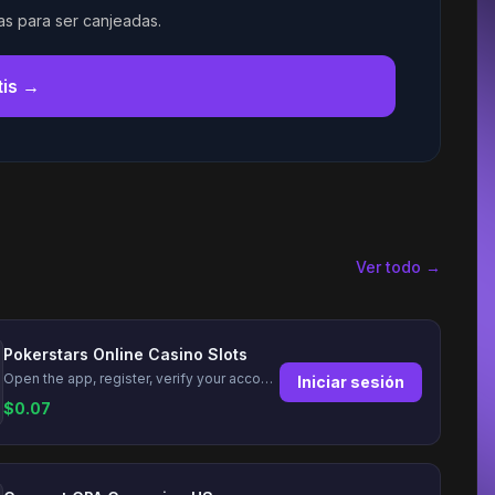
tas para ser canjeadas.
tis →
Ver todo →
Pokerstars Online Casino Slots
Open the app, register, verify your account, deposit and wager a minimum of €10 using a valid credit card.
Iniciar sesión
$
0.07