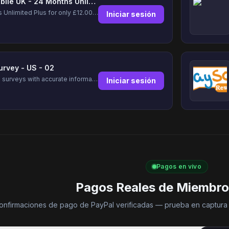
Lyca Mobile UK - 24 Months Unlimited Plus!
24 Months Unlimited Plus for only £12.00 monthly for the first 6 months, then £24. Activate your new service today for just £12.00 to earn reward.
Iniciar sesión
urvey - US - 02
Complete surveys with accurate information and earn up to $5 per survey!
Iniciar sesión
Pagos en vivo
Pagos Reales de Miembro
onfirmaciones de pago de PayPal verificadas — prueba en captura