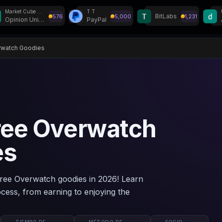
Market Cube Router US
T T
BitLabs
576
5,000
1,231
Opinion Universe
PayPal
en Discord!
watch Goodies
ree Overwatch
es
ree Overwatch goodies in 2026! Learn
cess, from earning to enjoying the