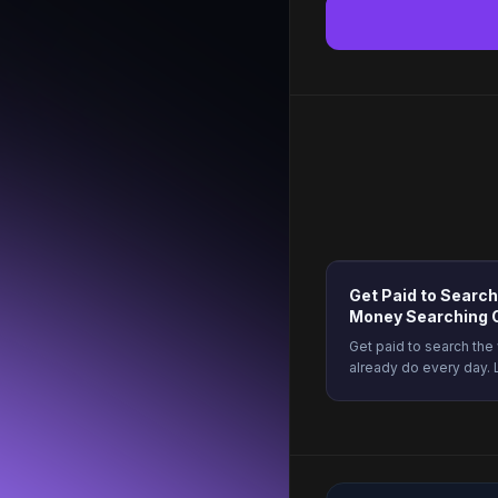
Get Paid to Searc
Money Searching 
Get paid to search th
already do every day. 
to earn safely, and ho
Freeward. Start earnin