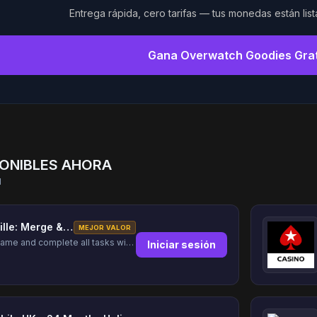
Entrega rápida, cero tarifas — tus monedas están lis
Gana Overwatch Goodies Gra
PONIBLES AHORA
l
DesignVille: Merge & Design
MEJOR VALOR
Play the game and complete all tasks within the specified timeframes.
Iniciar sesión