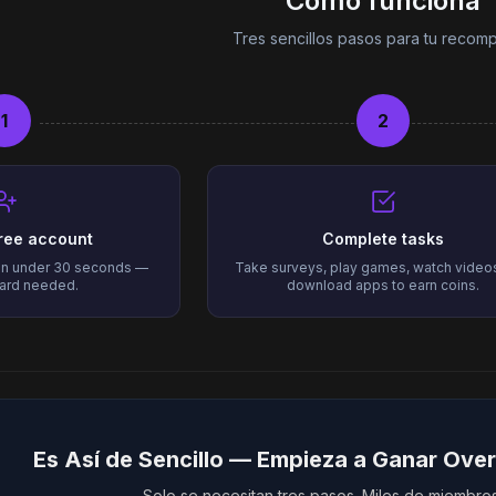
Cómo funciona
Tres sencillos pasos para tu recom
1
2
free account
Complete tasks
 in under 30 seconds —
Take surveys, play games, watch video
card needed.
download apps to earn coins.
Es Así de Sencillo — Empieza a Ganar Ov
Solo se necesitan tres pasos. Miles de miembros