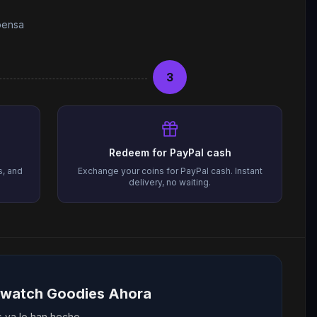
pensa
3
Redeem for PayPal cash
s, and
Exchange your coins for PayPal cash. Instant
delivery, no waiting.
erwatch Goodies Ahora
 ya lo han hecho.