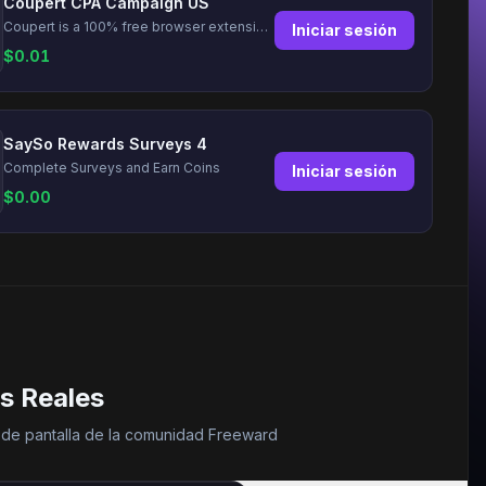
Coupert CPA Campaign US
Coupert is a 100% free browser extension to automatically find and apply coupons, and offer cashback. Coupert will let you know if there are available coupons and a Cash Back reward available during your shopping journey.
Iniciar sesión
$
0.01
SaySo Rewards Surveys 4
Complete Surveys and Earn Coins
Iniciar sesión
$
0.00
s Reales
 de pantalla de la comunidad Freeward