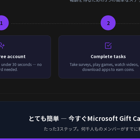
1
2
free account
Complete tasks
n under 30 seconds — no
Take surveys, play games, watch videos,
ard needed.
download apps to earn coins.
とても簡単 — 今すぐMicrosoft Gift
たった3ステップ。何千人ものメンバーがすでに