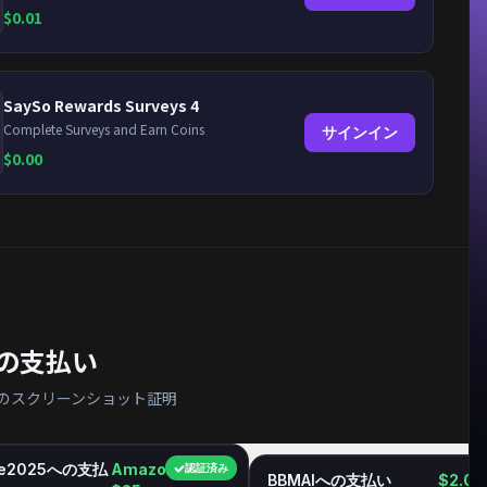
$
0.01
SaySo Rewards Surveys 4
Complete Surveys and Earn Coins
サインイン
$
0.00
の支払い
ィからのスクリーンショット証明
ie2025への支払
Amazon GC
認証済み
BBMAIへの支払い
$2.06