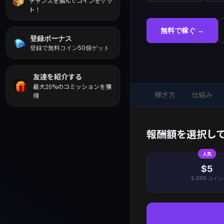
チャンスを掴んでコインをゲッ
ト！
無料で稼ぐ →
登録ボーナス
登録で無料コイン50個ゲット
友達を紹介する
最大20%のコミッションを獲
稼ぎ方
仕組み
得
報酬額を選択し
人気
$5
5,000
コイン