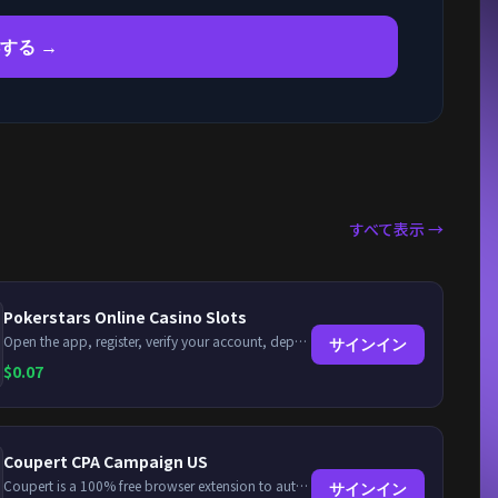
獲得する →
すべて表示 →
Pokerstars Online Casino Slots
Open the app, register, verify your account, deposit and wager a minimum of €10 using a valid credit card.
サインイン
$
0.07
Coupert CPA Campaign US
Coupert is a 100% free browser extension to automatically find and apply coupons, and offer cashback. Coupert will let you know if there are available coupons and a Cash Back reward available during your shopping journey.
サインイン