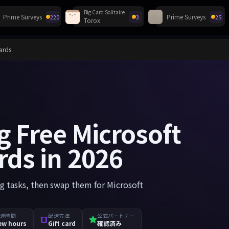
Big Card Solitaire
Prime Surveys
Prime Surveys
220
3
25
Torox
ゼント！
Cards
g Free Microsoft
rds in 2026
ng tasks, then swap them for Microsoft
達時間
配送方法
公式パートナー
ew hours
Gift card
確認済み