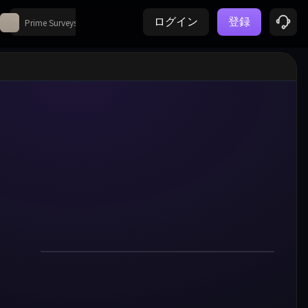
Akshaya
Tube US (147)
ログイン
登録
Prime Surveys
25
3,257
63
PayPal
MM Wall