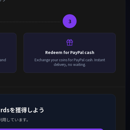
3
Redeem for PayPal cash
 and
Exchange your coins for PayPal cash. Instant
delivery, no waiting.
 Cardsを獲得しよう
利用しています。