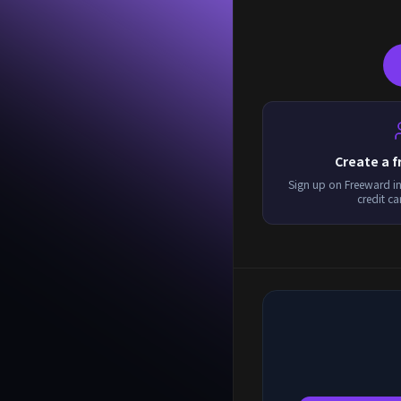
Create a 
Sign up on Freeward i
credit c