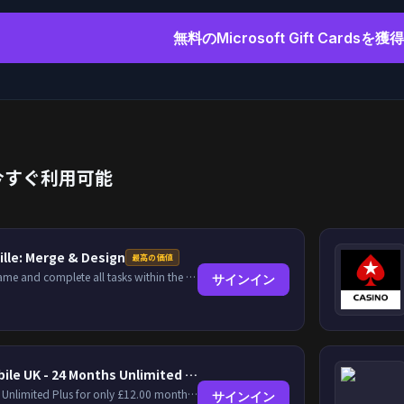
無料のMicrosoft Gift Cardsを
今すぐ利用可能
ille: Merge & Design
最高の価値
Play the game and complete all tasks within the specified timeframes.
サインイン
Lyca Mobile UK - 24 Months Unlimited Plus!
24 Months Unlimited Plus for only £12.00 monthly for the first 6 months, then £24. Activate your new service today for just £12.00 to earn reward.
サインイン