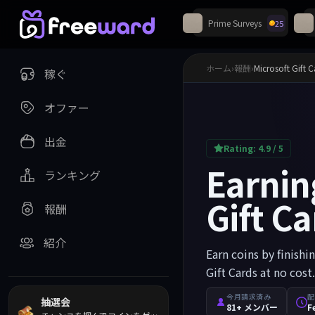
Prime Surveys
25
Discordで毎週プレ
ホーム
›
報酬
›
Microsoft Gift 
稼ぐ
オファー
出金
Rating:
4.9
/ 5
Earnin
ランキング
Gift Ca
報酬
紹介
Earn coins by finishi
Gift Cards at no cost.
今月請求済み
配
抽選会
81+ メンバー
F