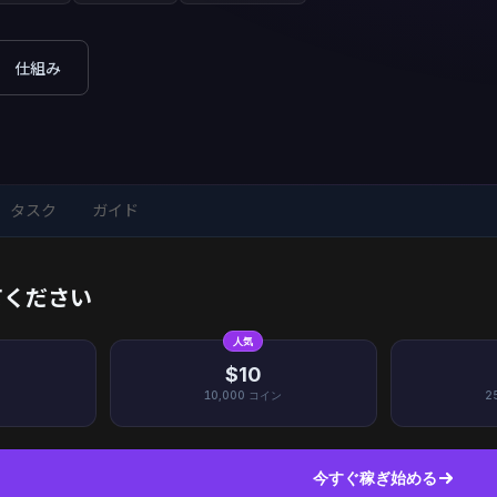
仕組み
タスク
ガイド
てください
人気
$10
10,000
コイン
2
今すぐ稼ぎ始める