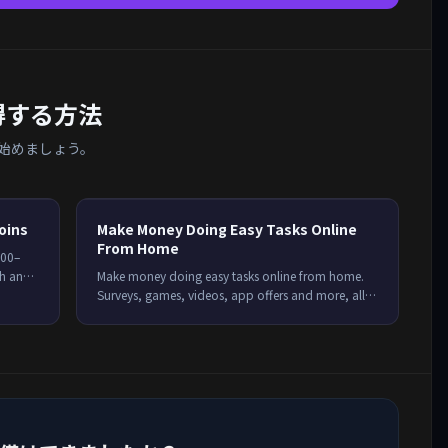
を獲得する方法
始めましょう。
oins
Make Money Doing Easy Tasks Online
From Home
200–
ch and
Make money doing easy tasks online from home.
Surveys, games, videos, app offers and more, all in
one place. See how it works and start earning on
Freeward.