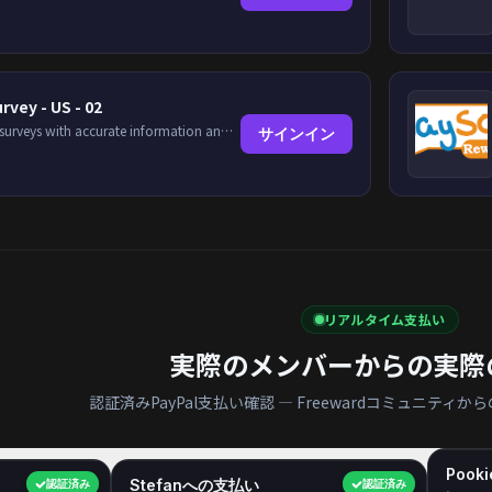
rvey - US - 02
Complete surveys with accurate information and earn up to $5 per survey!
サインイン
リアルタイム支払い
実際のメンバーからの実際
認証済みPayPal支払い確認 — Freewardコミュニテ
Pook
$40.00
Stefanへの支払い
$35.00
認証済み
認証済み