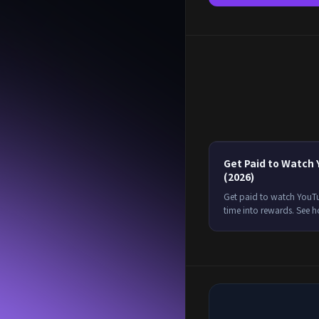
Get Paid to Watch
(2026)
Get paid to watch YouTu
time into rewards. See 
much you earn, and how 
on Freeward.