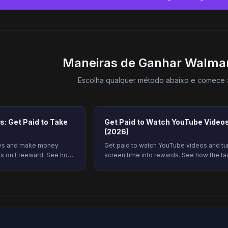
Maneiras de Ganhar Walmart
Escolha qualquer método abaixo e comece a
s: Get Paid to Take
Get Paid to Watch YouTube Video
(2026)
veys and make money
Get paid to watch YouTube videos and tu
eys on Freeward. See how
screen time into rewards. See how the ta
qualify more often, and
works, how much you earn, and how to g
credited every time on Freeward.