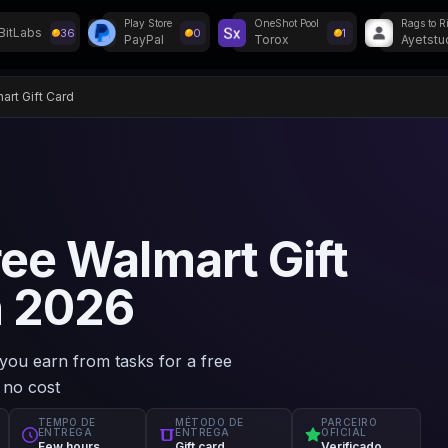
Play Store
OneShot Pool
BitLabs
36
0
1
PayPal
Torox
Ayetstu
o Discord!
art Gift Card
ree Walmart Gift
n 2026
you earn from tasks for a free
 no cost
TEMPO DE
MÉTODO DE
PARCEIRO
ENTREGA
ENTREGA
OFICIAL
Few hours
Gift card
Verificado