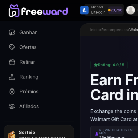
Michael
23,768
Litecoin
Sorteios semanais n
Início
›
Recompensas
›
Walm
Ganhar
Ofertas
Retirar
Rating:
4.9
/ 5
Earn F
Ranking
Card i
Prémios
Afiliados
Exchange the coins 
Walmart Gift Card at
REIVINDICADOS ESTE
Sorteio
MÊS
25+ Membros