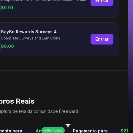
Entrar
$
0.01
SaySo Rewards Surveys 4
Complete Surveys and Earn Coins
Entrar
$
0.00
ros Reais
aptura de tela da comunidade Freeward
ento para
Amazon GC
Pagamento para
$2.0
Verificado