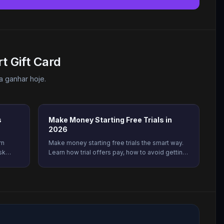
 Gift Card
 ganhar hoje.
s
Make Money Starting Free Trials in
2026
rn
Make money starting free trials the smart way.
sk
Learn how trial offers pay, how to avoid getting
et
charged, and how to earn real rewards on
Freeward. Start today.