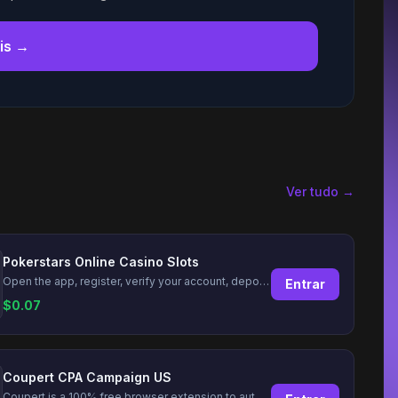
is →
Ver tudo →
Pokerstars Online Casino Slots
Open the app, register, verify your account, deposit and wager a minimum of €10 using a valid credit card.
Entrar
$
0.07
Coupert CPA Campaign US
Coupert is a 100% free browser extension to automatically find and apply coupons, and offer cashback. Coupert will let you know if there are available coupons and a Cash Back reward available during your shopping journey.