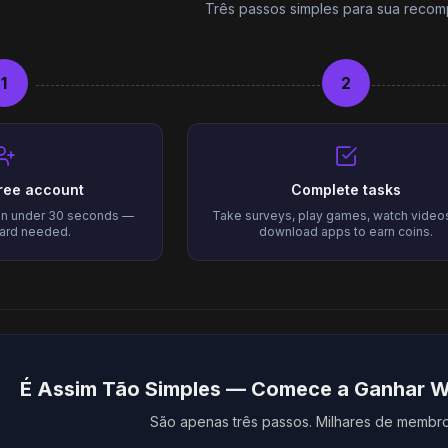
Três passos simples para sua reco
1
2
free account
Complete tasks
 in under 30 seconds —
Take surveys, play games, watch video
card needed.
download apps to earn coins.
É Assim Tão Simples — Comece a Ganhar Wa
São apenas três passos. Milhares de membros