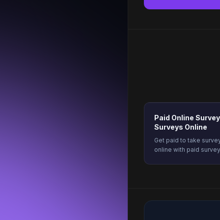
Paid Online Survey
Surveys Online
Get paid to take sur
online with paid surv
much you earn, how to 
start earning today.