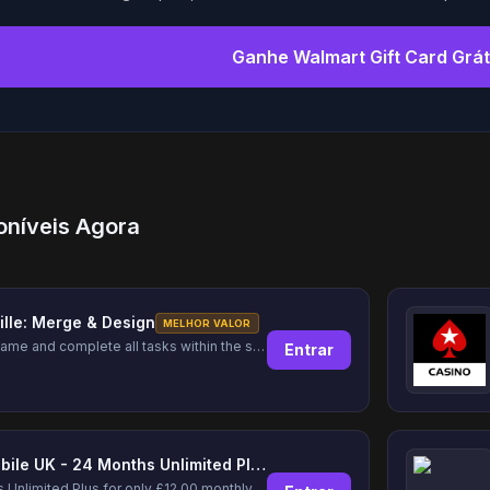
Ganhe Walmart Gift Card Grát
oníveis Agora
ille: Merge & Design
MELHOR VALOR
Play the game and complete all tasks within the specified timeframes.
Entrar
Lyca Mobile UK - 24 Months Unlimited Plus!
24 Months Unlimited Plus for only £12.00 monthly for the first 6 months, then £24. Activate your new service today for just £12.00 to earn reward.