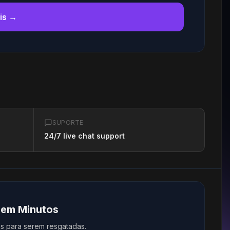
is →
SUPORTE
24/7 live chat support
 em Minutos
s para serem resgatadas.