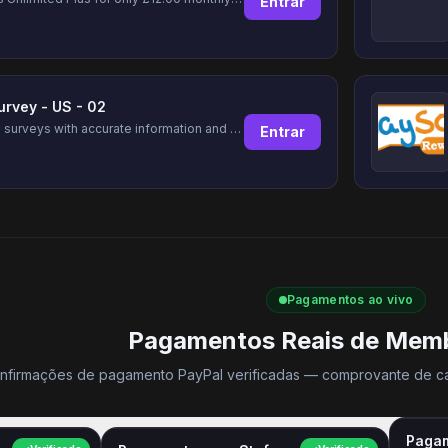
Entrar
urvey - US - 02
Complete surveys with accurate information and earn up to $5 per survey!
Entrar
Pagamentos ao vivo
Pagamentos Reais de Memb
nfirmações de pagamento PayPal verificadas — comprovante de c
Pagam