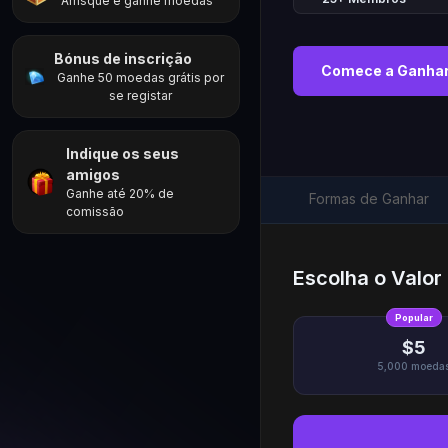
Arrisque e ganhe moedas
Bónus de inscrição
Comece a Ganhar
Ganhe 50 moedas grátis por
se registar
Indique os seus
amigos
Ganhe até 20% de
Formas de Ganhar
comissão
Escolha o Valo
Popular
$5
5,000
moeda