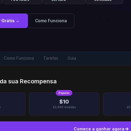
 Grátis →
Como Funciona
Como Funciona
Tarefas
Guia
r da sua Recompensa
Popular
$10
s
10,000
moedas
25
Comece a ganhar agora