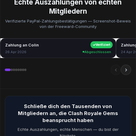
Echte Auszahlungen von echten
Mitgliedern
Verifizierte PayPal-Zahlungsbestätigungen — Screenshot-Beweis
von der Freeward-Community
Zahlung an Colin
$40.00
Zahlung
Verifiziert
26 Apr 2026
Abgeschlossen
24 Apr 
Schließe dich den Tausenden von
Mitgliedern an, die Clash Royale Gems
beansprucht haben
Echte Auszahlungen, echte Menschen — du bist der
Nächste.