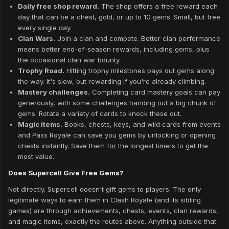
Daily free shop reward.
The shop offers a free reward each
day that can be a chest, gold, or up to 10 gems. Small, but free
every single day.
Clan Wars.
Join a clan and compete. Better clan performance
means better end-of-season rewards, including gems, plus
the occasional clan war bounty.
Trophy Road.
Hitting trophy milestones pays out gems along
the way. It's slow, but rewarding if you're already climbing.
Mastery challenges.
Completing card mastery goals can pay
generously, with some challenges handing out a big chunk of
gems. Rotate a variety of cards to knock these out.
Magic items.
Books, chests, keys, and wild cards from events
and Pass Royale can save you gems by unlocking or opening
chests instantly. Save them for the longest timers to get the
most value.
Does Supercell Give Free Gems?
Not directly. Supercell doesn't gift gems to players. The only
legitimate ways to earn them in Clash Royale (and its sibling
games) are through achievements, chests, events, clan rewards,
and magic items, exactly the routes above. Anything outside that