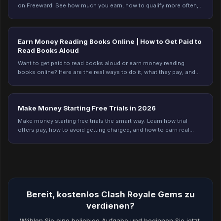
on Freeward. See how much you earn, how to qualify more often,
and start earning today.
Earn Money Reading Books Online | How to Get Paid to
Read Books Aloud
Want to get paid to read books aloud or earn money reading
books online? Here are the real ways to do it, what they pay, and
how to start. Plus an easier option.
Make Money Starting Free Trials in 2026
Make money starting free trials the smart way. Learn how trial
offers pay, how to avoid getting charged, and how to earn real
rewards on Freeward. Start today.
Bereit, kostenlos Clash Royale Gems zu
verdienen?
Wählen Sie eine beliebige Aufgabe und beginnen Sie jetzt,