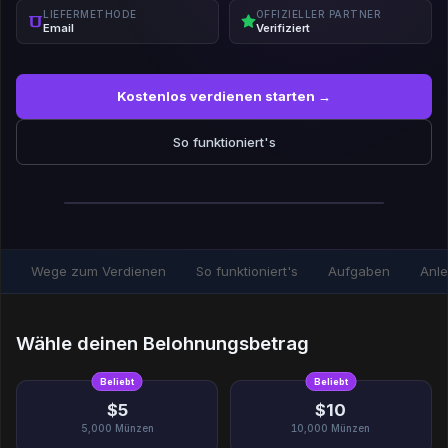
LIEFERMETHODE
OFFIZIELLER PARTNER
Email
Verifiziert
Kostenlos verdienen starten →
So funktioniert's
Wege zum Verdienen
So funktioniert's
Aufgaben
Anle
Wähle deinen Belohnungsbetrag
Beliebt
Beliebt
$5
$10
5,000
Münzen
10,000
Münzen