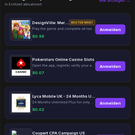
Alle anzeigen →
In Echtzeit aktualisiert
DesignVille: Merge & Design
BESTER WERT
Play the game and complete all tasks within the specified timeframes.
Anmelden
$
0.98
Pokerstars Online Casino Slots
Open the app, register, verify your account, deposit and wager a minimum of €10 using a valid credit card.
Anmelden
$
0.07
Lyca Mobile UK - 24 Months Unlimited Plus!
24 Months Unlimited Plus for only £12.00 monthly for the first 6 months, then £24. Activate your new service today for just £12.00 to earn reward.
Anmelden
$
0.02
Coupert CPA Campaign US