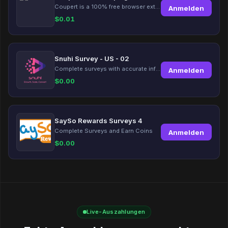
Coupert is a 100% free browser extension to automatically find and apply coupons, and offer cashback. Coupert will let you know if there are available coupons and a Cash Back reward available during your shopping journey.
Anmelden
$
0.01
Snuhi Survey - US - 02
Complete surveys with accurate information and earn up to $5 per survey!
Anmelden
$
0.00
SaySo Rewards Surveys 4
Complete Surveys and Earn Coins
Anmelden
$
0.00
Live-Auszahlungen