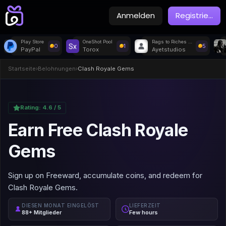
Anmelden
Registrie
...
Play Store
OneShot Pool
Rags to Riches - Idle Tycoon
0
1
5
PayPal
Torox
Ayetstudios
Startseite
›
Belohnungen
›
Clash Royale Gems
Rating:
4.6
/ 5
Earn Free Clash Royale
Gems
Sign up on Freeward, accumulate coins, and redeem for
Clash Royale Gems.
DIESEN MONAT EINGELÖST
LIEFERZEIT
88+ Mitglieder
Few hours