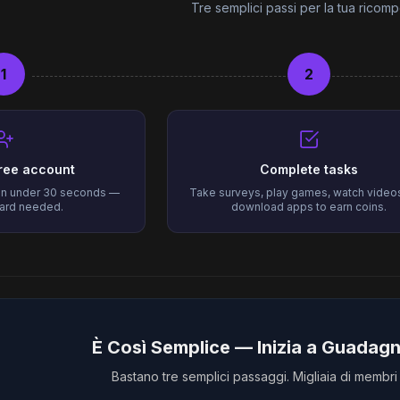
Tre semplici passi per la tua ricom
1
2
free account
Complete tasks
 in under 30 seconds —
Take surveys, play games, watch video
card needed.
download apps to earn coins.
È Così Semplice — Inizia a Guadag
Bastano tre semplici passaggi. Migliaia di membri 