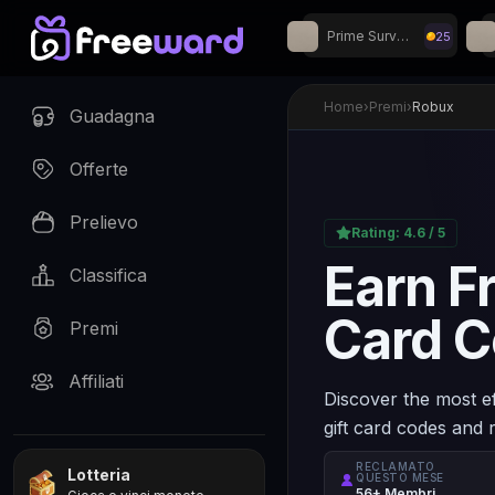
Prime Surveys
25
Giveaway settimanal
Home
›
Premi
›
Robux
Guadagna
Offerte
Prelievo
Rating:
4.6
/ 5
Earn F
Classifica
Card C
Premi
Affiliati
Discover the most e
gift card codes and
RECLAMATO
Lotteria
QUESTO MESE
56+ Membri