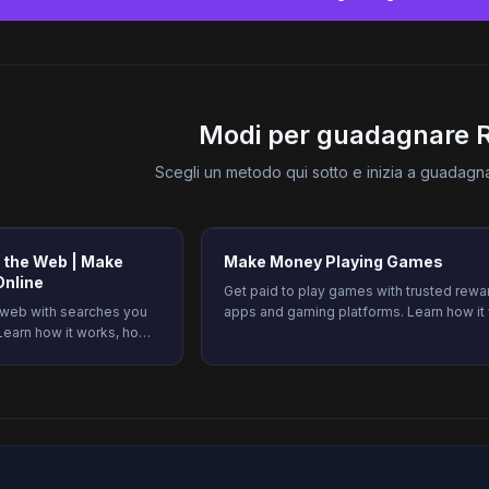
Modi per guadagnare 
Scegli un metodo qui sotto e inizia a guadagn
h the Web | Make
Make Money Playing Games
Online
Get paid to play games with trusted rewa
e web with searches you
apps and gaming platforms. Learn how it
Learn how it works, how
how much you can earn, and the best opt
w to cash out on
available in 2026.
g today.