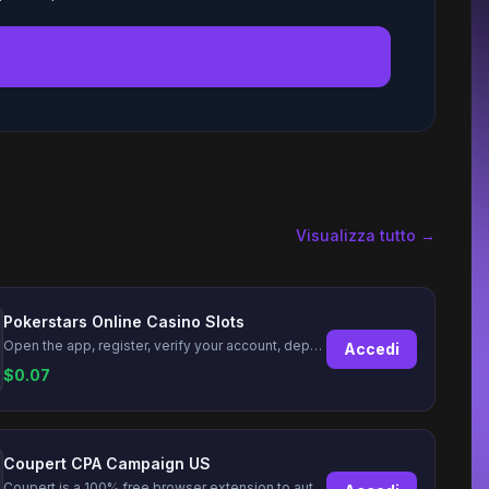
→
Visualizza tutto →
Pokerstars Online Casino Slots
Open the app, register, verify your account, deposit and wager a minimum of €10 using a valid credit card.
Accedi
$
0.07
Coupert CPA Campaign US
Coupert is a 100% free browser extension to automatically find and apply coupons, and offer cashback. Coupert will let you know if there are available coupons and a Cash Back reward available during your shopping journey.