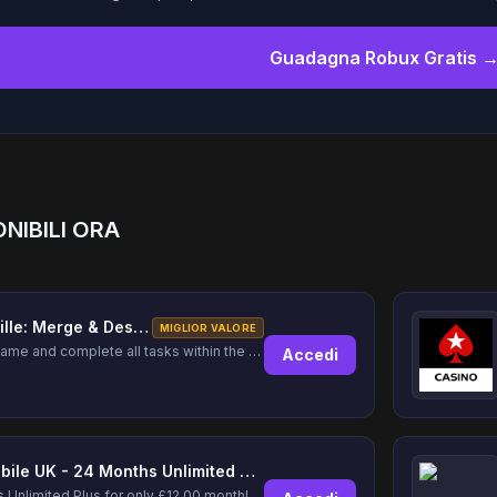
Guadagna Robux Gratis 
ONIBILI ORA
DesignVille: Merge & Design
MIGLIOR VALORE
Play the game and complete all tasks within the specified timeframes.
Accedi
Lyca Mobile UK - 24 Months Unlimited Plus!
24 Months Unlimited Plus for only £12.00 monthly for the first 6 months, then £24. Activate your new service today for just £12.00 to earn reward.