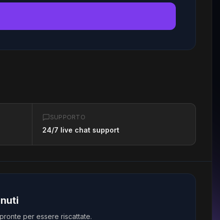
→
SUPPORTO
24/7 live chat support
inuti
ronte per essere riscattate.