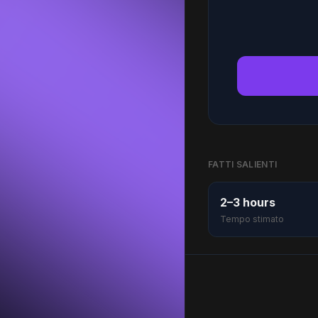
FATTI SALIENTI
2–3 hours
Tempo stimato