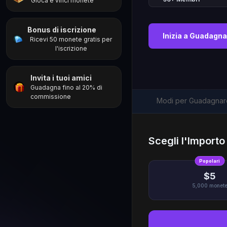
Gioca e vinci monete
Bonus di iscrizione
Inizia a Guadagna
Ricevi 50 monete gratis per
l'iscrizione
Invita i tuoi amici
Guadagna fino al 20% di
commissione
Modi per Guadagnar
Scegli l'Import
Popolari
$5
5,000
monet