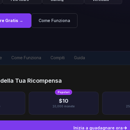
re Gratis →
Come Funziona
e
Come Funziona
Compiti
Guida
o della Tua Ricompensa
Popolari
$10
e
10,000
monete
25
Inizia a guadagnare ora