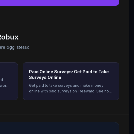
Robux
are oggi stesso.
Paid Online Surveys: Get Paid to Take
Surveys Online
rd
 works,
Get paid to take surveys and make money
ions
online with paid surveys on Freeward. See how
much you earn, how to qualify more often, and
start earning today.