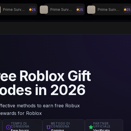
Prime Surveys
Prime Surveys
Prime Surveys
25
25
25
i su Discord!
ree Roblox Gift
odes in 2026
ffective methods to earn free Robux
 rewards for Roblox
TEMPO DI
METODO DI
PARTNER
CONSEGNA
CONSEGNA
UFFICIALE
Few hours
Gaming
Verificato