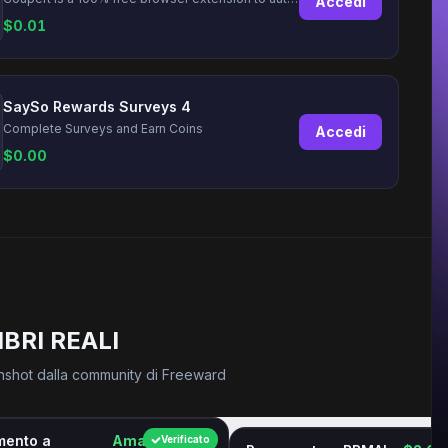
Accedi
$
0.01
SaySo Rewards Surveys 4
Complete Surveys and Earn Coins
Accedi
$
0.00
BRI REALI
nshot dalla community di Freeward
mento a
Amazon GC
Verificato