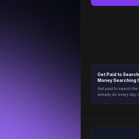
Get Paid to Searc
Money Searching 
Get paid to search th
already do every day. 
to earn safely, and ho
Freeward. Start earnin