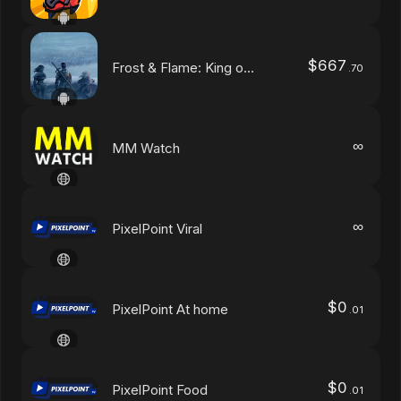
$
667
Frost & Flame: King of Avalon
.
70
∞
MM Watch
∞
PixelPoint Viral
$
0
PixelPoint At home
.
01
$
0
PixelPoint Food
.
01