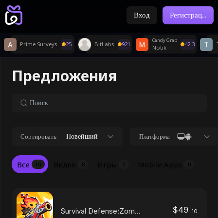
Вход
Регистрац
...
Candy Grab
Prime Surveys
25
BitLabs
921
42.3
Notik
Предложения
Новейший
Сортировать
Платформа
Все
Видео
Игры
Mobile Apps
10
8
2
0
$
49
Survival Defense:Zombie
.
10