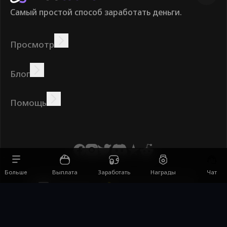
Самый простой способ заработать деньги.
Просмотр
Зарабатывать
Предложения
Бонус
Таблица лидеров
Блог
Зарабатывайте онлайн
Учебники
Награды
Задания
Помощь
Часто задаваемые
Печенье
Политика
Условия
вопросы
конфиденциальности
Выплата
Заработать
Награды
Больше
Чат
Скачать приложение
Russian