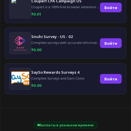
Coupert CPA Campaign US
Coupert is a 100% free browser extension to automatically find and apply coupons, and offer cashback. Coupert will let you know if there are available coupons and a Cash Back reward available during your shopping journey.
Войти
$
0.01
Snuhi Survey - US - 02
Complete surveys with accurate information and earn up to $5 per survey!
Войти
$
0.00
SaySo Rewards Surveys 4
Complete Surveys and Earn Coins
Войти
$
0.00
Выплаты в реальном времени