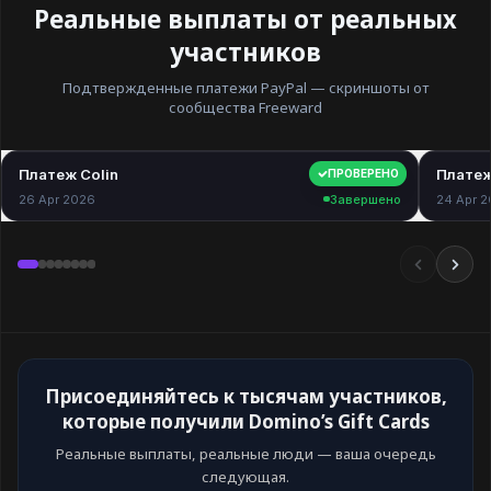
Реальные выплаты от реальных
участников
Подтвержденные платежи PayPal — скриншоты от
сообщества Freeward
Платеж Colin
$40.00
Платеж
ПРОВЕРЕНО
26 Apr 2026
Завершено
24 Apr 
Присоединяйтесь к тысячам участников,
которые получили Domino’s Gift Cards
Реальные выплаты, реальные люди — ваша очередь
следующая.