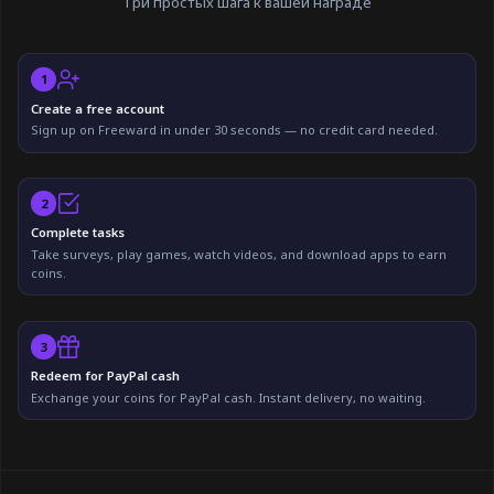
Три простых шага к вашей награде
1
Create a free account
Sign up on Freeward in under 30 seconds — no credit card needed.
2
Complete tasks
Take surveys, play games, watch videos, and download apps to earn
coins.
3
Redeem for PayPal cash
Exchange your coins for PayPal cash. Instant delivery, no waiting.