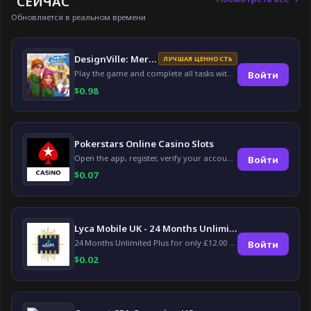
СЕЙЧАС
Обновляется в реальном времени
DesignVille: Merge & Design
ЛУЧШАЯ ЦЕННОСТЬ
Play the game and complete all tasks within the specified timeframes.
Войти
$
0.98
Pokerstars Online Casino Slots
Open the app, register, verify your account, deposit and wager a minimum of €10 using a valid credit card.
Войти
$
0.07
Lyca Mobile UK - 24 Months Unlimited Plus!
24 Months Unlimited Plus for only £12.00 monthly for the first 6 months, then £24. Activate your new service today for just £12.00 to earn reward.
Войти
$
0.02