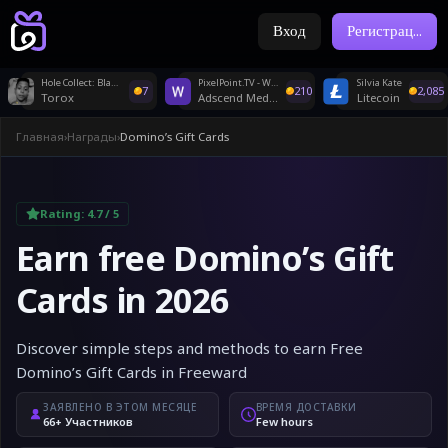
Вход
Регистрац
...
Hole Collect: Black Hole 3D
PixelPoint.TV - Withdrawal
Silvia Kate
7
210
2,085
Torox
Adscend Media
Litecoin
Главная
›
Награды
›
Domino’s Gift Cards
Rating:
4.7
/ 5
Earn free Domino’s Gift
Cards in 2026
Discover simple steps and methods to earn Free
Domino’s Gift Cards in Freeward
ЗАЯВЛЕНО В ЭТОМ МЕСЯЦЕ
ВРЕМЯ ДОСТАВКИ
66+ Участников
Few hours