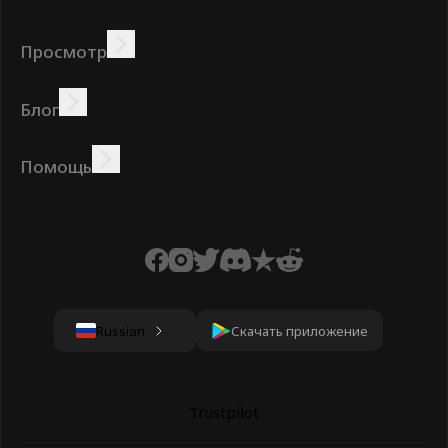
Просмотр
Зарабатывать
Предложения
Бонус
Таблица лидеров
Блог
Зарабатывайте онлайн
Учебники
Награды
Задания
Помощь
Часто задаваемые
Печенье
Политика
Условия
вопросы
конфиденциальности
Скачать приложение
Russian
Trustpilot