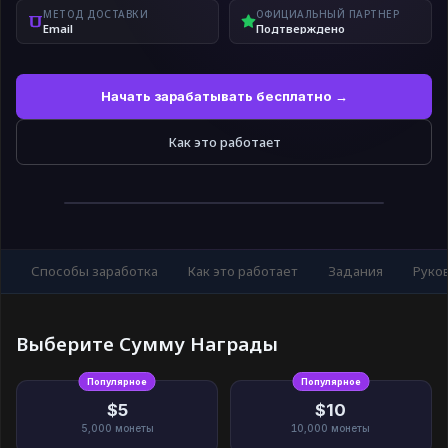
МЕТОД ДОСТАВКИ
ОФИЦИАЛЬНЫЙ ПАРТНЕР
Email
Подтверждено
Начать зарабатывать бесплатно →
Как это работает
Способы заработка
Как это работает
Задания
Руко
Выберите Сумму Награды
Популярное
Популярное
$5
$10
5,000
монеты
10,000
монеты