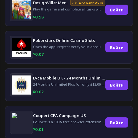
DesignVille: Merge & Design
ЛУЧШАЯ ЦЕННОСТЬ
Play the game and complete all tasks within the specified timeframes.
Войти
$
0.98
Pokerstars Online Casino Slots
Open the app, register, verify your account, deposit and wager a minimum of €10 using a valid credit card.
Войти
$
0.07
Lyca Mobile UK - 24 Months Unlimited Plus!
24 Months Unlimited Plus for only £12.00 monthly for the first 6 months, then £24. Activate your new service today for just £12.00 to earn reward.
Войти
$
0.02
Coupert CPA Campaign US
Coupert is a 100% free browser extension to automatically find and apply coupons, and offer cashback. Coupert will let you know if there are available coupons and a Cash Back reward available during your shopping journey.
Войти
$
0.01