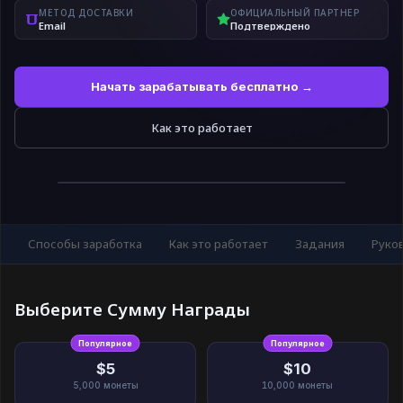
МЕТОД ДОСТАВКИ
ОФИЦИАЛЬНЫЙ ПАРТНЕР
Email
Подтверждено
Начать зарабатывать бесплатно →
Как это работает
Способы заработка
Как это работает
Задания
Руко
Выберите Сумму Награды
Популярное
Популярное
$5
$10
5,000
монеты
10,000
монеты