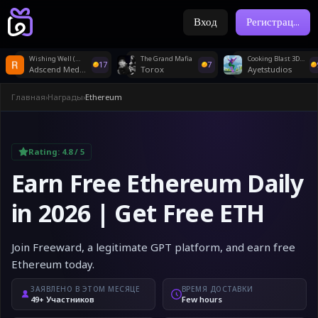
Вход
Регистрац
...
Wishing Well (WW) - Android - WW - CPE
The Grand Mafia
Cooking Blast 3D : Hexa Match
17
7
Adscend Media
Torox
Ayetstudios
Главная
›
Награды
›
Ethereum
Rating:
4.8
/ 5
Earn Free Ethereum Daily
in 2026 | Get Free ETH
Join Freeward, a legitimate GPT platform, and earn free
Ethereum today.
ЗАЯВЛЕНО В ЭТОМ МЕСЯЦЕ
ВРЕМЯ ДОСТАВКИ
49+ Участников
Few hours