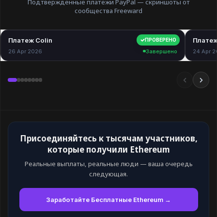
Подтвержденные платежи PayPal — скриншоты от
сообщества Freeward
Платеж Colin
$40.00
Платеж
ПРОВЕРЕНО
26 Apr 2026
Завершено
24 Apr 
Присоединяйтесь к тысячам участников,
которые получили Ethereum
Реальные выплаты, реальные люди — ваша очередь
следующая.
Заработайте Бесплатные Ethereum →