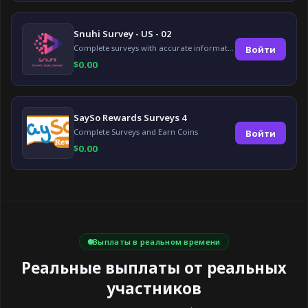
Snuhi Survey - US - 02
Complete surveys with accurate information and earn up to $5 per survey!
Войти
$
0.00
SaySo Rewards Surveys 4
Complete Surveys and Earn Coins
Войти
$
0.00
Выплаты в реальном времени
Реальные выплаты от реальных
участников