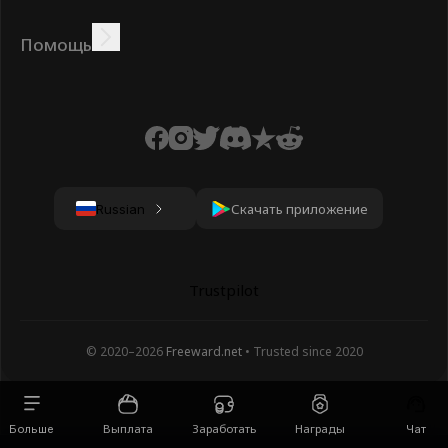
Зарабатывайте онлайн
Учебники
Награды
Задания
Помощь
Часто задаваемые
Печенье
Политика
Условия
вопросы
конфиденциальности
Скачать приложение
Russian
Trustpilot
© 2020–
2026
Freeward.net
• Trusted since 2020
Выплата
Заработать
Награды
Больше
Чат