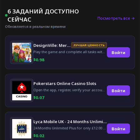
6 ЗАДАНИЙ ДОСТУПНО
Посмотреть все →
СЕЙЧАС
Обновляется в реальном времени
DesignVille: Merge & Design
ЛУЧШАЯ ЦЕННОСТЬ
Play the game and complete all tasks within the specified timeframes.
Войти
$
0.98
Pokerstars Online Casino Slots
Open the app, register, verify your account, deposit and wager a minimum of €10 using a valid credit card.
Войти
$
0.07
Lyca Mobile UK - 24 Months Unlimited Plus!
24 Months Unlimited Plus for only £12.00 monthly for the first 6 months, then £24. Activate your new service today for just £12.00 to earn reward.
Войти
$
0.02