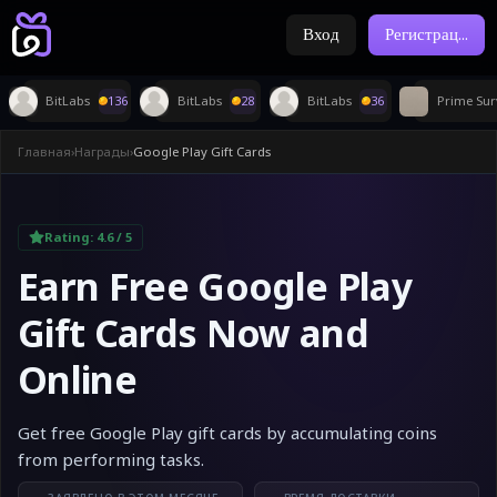
Вход
Регистрац
...
BitLabs
136
BitLabs
28
BitLabs
36
Prime Sur
Главная
›
Награды
›
Google Play Gift Cards
Rating:
4.6
/ 5
Earn Free Google Play
Gift Cards Now and
Online
Get free Google Play gift cards by accumulating coins
from performing tasks.