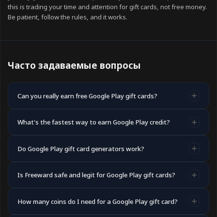
this is trading your time and attention for gift cards, not free money.
Be patient, follow the rules, and it works.
Часто задаваемые вопросы
Can you really earn free Google Play gift cards?
Yes, as long as you go through legitimate methods. You can
What's the fastest way to earn Google Play credit?
earn Play credit from Google Opinion Rewards or by
completing tasks like mobile game offers and surveys on a
On a rewards platform, surveys plus a game offer or two get
rewards platform such as Freeward. What you can't do is
Do Google Play gift card generators work?
you to a cashout quickest for most people. Google Opinion
generate free codes, since every "generator" is a scam.
Rewards is official but slow, since surveys only appear when
No, never. They're phishing pages, malware traps, or infinite
advertisers need your demographic.
Is Freeward safe and legit for Google Play gift cards?
verification loops. Gift cards hold real value, so no company
gives them away through a hack or exploit.
Yes. Freeward is a GPT platform funded by advertisers who
How many coins do I need for a Google Play gift card?
pay for completed tasks, and it shares that revenue with you
as gift cards or cash. It uses security measures to protect