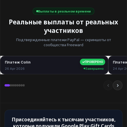
Выплаты в реальном времени
Реальные выплаты от реальных
участников
Подтвержденные платежи PayPal — скриншоты от
сообщества Freeward
Платеж Colin
$40.00
Платеж
ПРОВЕРЕНО
26 Apr 2026
Завершено
24 Apr 
Присоединяйтесь к тысячам участников,
которые получили Google Play Gift Cards