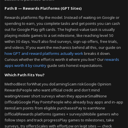
Path B — Rewards Platforms (GPT Sites)
Rewards platforms flip the model. Instead of waiting on Google or
spending to earn, you complete tasks and get points you can cash
out for Google Play gift cards. The highest-value task is usually
playing mobile games to a set milestone, like reaching level 50
within 30 days. You'll also find surveys, sign-up offers, free trials,
and videos. If you want the mechanics behind all this, our guide on
how GPT and reward platforms actually work
breaks it down.
Curious whether the effort is worth it where you live? Our
rewards
apps worth it by country
guide sets honest expectations.
Which Path Fits You?
MethodBest forWhat you doEarningScam riskGoogle Opinion
RewardsPeople who want official credit and don't mind
waitingAnswer short surveys when they appearSmallNone
(official)Google Play PointsPeople who already buy apps and in-app
itemsEarn points from eligible purchasesPay to earnNone
(official)Rewards platforms (games + surveys)Mobile gamers who
follow steps and track progressPlay games to milestones, take
surveys, try offersScales with effortLow on legit sites — check