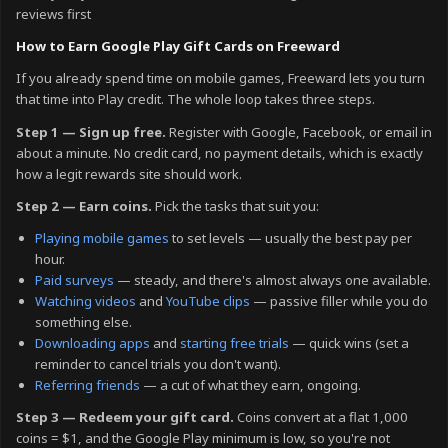
reviews first
How to Earn Google Play Gift Cards on Freeward
If you already spend time on mobile games, Freeward lets you turn
that time into Play credit. The whole loop takes three steps.
Step 1 — Sign up free.
Register with Google, Facebook, or email in
about a minute. No credit card, no payment details, which is exactly
how a legit rewards site should work.
Step 2 — Earn coins.
Pick the tasks that suit you:
Playing mobile games
to set levels — usually the best pay per
hour.
Paid surveys
— steady, and there's almost always one available.
Watching videos
and
YouTube clips
— passive filler while you do
something else.
Downloading apps
and
starting free trials
— quick wins (set a
reminder to cancel trials you don't want).
Referring friends
— a cut of what they earn, ongoing.
Step 3 — Redeem your gift card.
Coins convert at a flat 1,000
coins = $1, and the Google Play minimum is low, so you're not