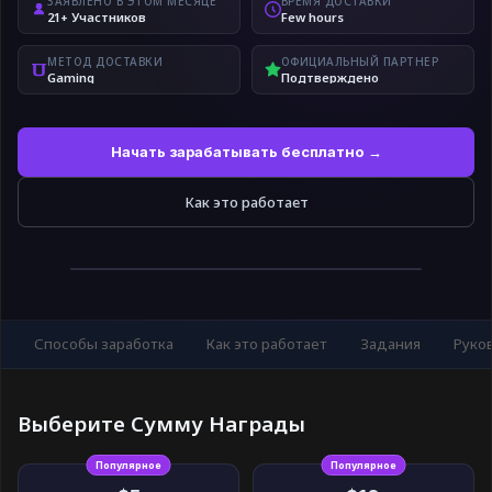
ЗАЯВЛЕНО В ЭТОМ МЕСЯЦЕ
ВРЕМЯ ДОСТАВКИ
21+ Участников
Few hours
МЕТОД ДОСТАВКИ
ОФИЦИАЛЬНЫЙ ПАРТНЕР
Gaming
Подтверждено
Начать зарабатывать бесплатно →
Как это работает
Способы заработка
Как это работает
Задания
Руко
Выберите Сумму Награды
Популярное
Популярное