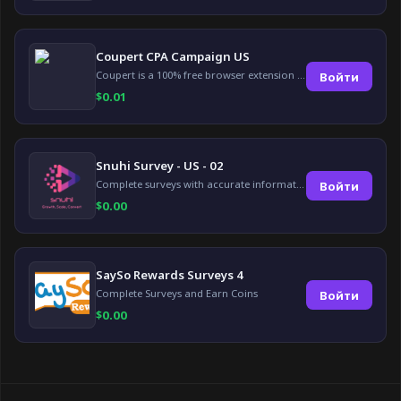
Coupert CPA Campaign US
Coupert is a 100% free browser extension to automatically find and apply coupons, and offer cashback. Coupert will let you know if there are available coupons and a Cash Back reward available during your shopping journey.
Войти
$
0.01
Snuhi Survey - US - 02
Complete surveys with accurate information and earn up to $5 per survey!
Войти
$
0.00
SaySo Rewards Surveys 4
Complete Surveys and Earn Coins
Войти
$
0.00