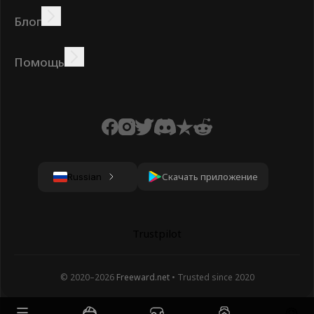
Зарабатывать
Предложения
Бонус
Таблица лидеров
Блог
Зарабатывайте онлайн
Учебники
Награды
Задания
Помощь
Часто задаваемые
Печенье
Политика
Условия
вопросы
конфиденциальности
Скачать приложение
Russian
Trustpilot
© 2020–
2026
Freeward.net
• Trusted since 2020