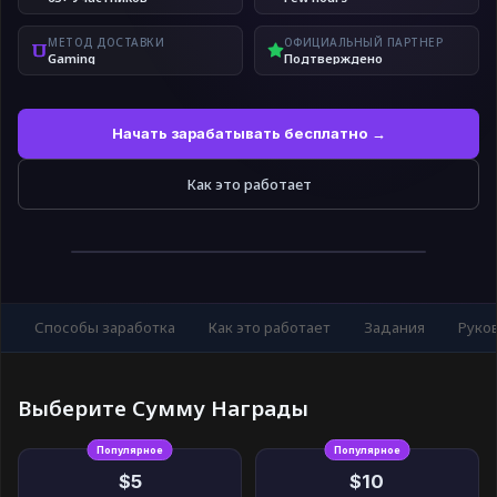
МЕТОД ДОСТАВКИ
ОФИЦИАЛЬНЫЙ ПАРТНЕР
Gaming
Подтверждено
Начать зарабатывать бесплатно →
Как это работает
Способы заработка
Как это работает
Задания
Руко
Выберите Сумму Награды
Популярное
Популярное
$5
$10