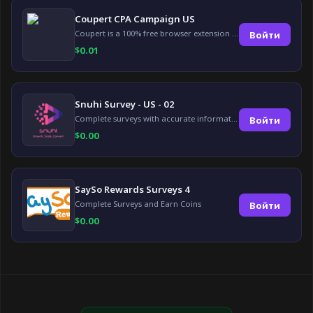
Coupert CPA Campaign US
Coupert is a 100% free browser extension to automatically find and apply coupons, and offer cashback. Coupert will let you know if there are available coupons and a Cash Back reward available during your shopping journey.
Войти
$
0.01
Snuhi Survey - US - 02
Complete surveys with accurate information and earn up to $5 per survey!
Войти
$
0.00
SaySo Rewards Surveys 4
Complete Surveys and Earn Coins
Войти
$
0.00