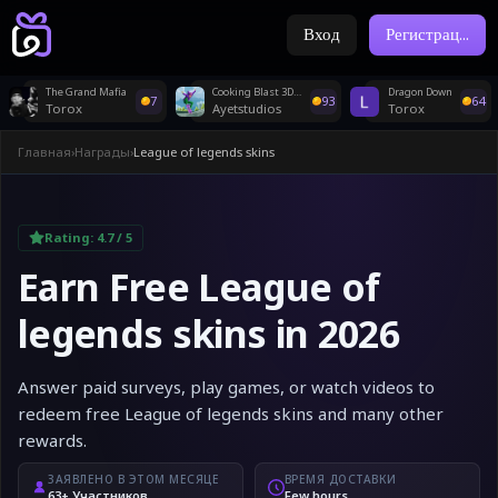
Вход
Регистрац
...
The Grand Mafia
Cooking Blast 3D : Hexa Match
Dragon Down
7
93
64
Torox
Ayetstudios
Torox
Главная
›
Награды
›
League of legends skins
Rating:
4.7
/ 5
Earn Free League of
legends skins in 2026
Answer paid surveys, play games, or watch videos to
redeem free League of legends skins and many other
rewards.
ЗАЯВЛЕНО В ЭТОМ МЕСЯЦЕ
ВРЕМЯ ДОСТАВКИ
63+ Участников
Few hours