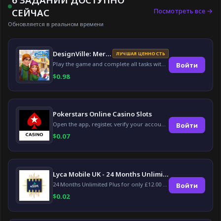
Посмотреть все →
СЕЙЧАС
Обновляется в реальном времени
DesignVille: Merge & Design
ЛУЧШАЯ ЦЕННОСТЬ
Play the game and complete all tasks within the specified timeframes.
Войти
$
0.98
Pokerstars Online Casino Slots
Open the app, register, verify your account, deposit and wager a minimum of €10 using a valid credit card.
Войти
$
0.07
Lyca Mobile UK - 24 Months Unlimited Plus!
24 Months Unlimited Plus for only £12.00 monthly for the first 6 months, then £24. Activate your new service today for just £12.00 to earn reward.
Войти
$
0.02