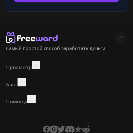
Самый простой способ заработать деньги.
Просмотр
Зарабатывать
Предложения
Бонус
Таблица лидеров
Блог
Зарабатывайте онлайн
Учебники
Награды
Задания
Помощь
Часто задаваемые
Печенье
Политика
Условия
вопросы
конфиденциальности