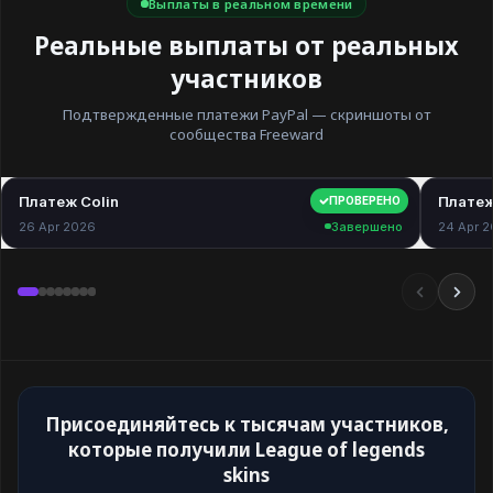
Выплаты в реальном времени
Реальные выплаты от реальных
участников
Подтвержденные платежи PayPal — скриншоты от
сообщества Freeward
Платеж Colin
$40.00
Платеж
ПРОВЕРЕНО
26 Apr 2026
Завершено
24 Apr 
Присоединяйтесь к тысячам участников,
которые получили League of legends
skins