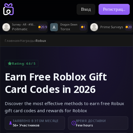
Вход
Регистрац
...
Survey - AR - #56224
Dragon Down
20.9
1
Prime Surveys
20
Pollmatic
Torox
Главная
›
Награды
›
Robux
Rating:
4.6
/ 5
Earn Free Roblox Gift
Card Codes in 2026
Discover the most effective methods to earn free Robux
gift card codes and rewards for Roblox
ЗАЯВЛЕНО В ЭТОМ МЕСЯЦЕ
ВРЕМЯ ДОСТАВКИ
56+ Участников
Few hours