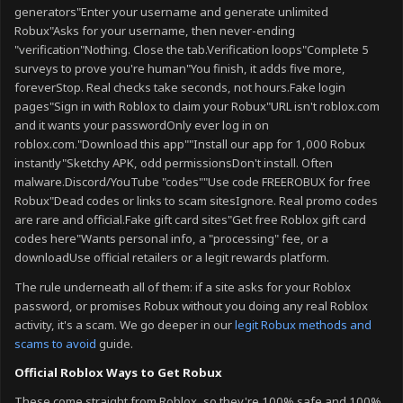
generators"Enter your username and generate unlimited
Robux"Asks for your username, then never-ending
"verification"Nothing. Close the tab.Verification loops"Complete 5
surveys to prove you're human"You finish, it adds five more,
foreverStop. Real checks take seconds, not hours.Fake login
pages"Sign in with Roblox to claim your Robux"URL isn't roblox.com
and it wants your passwordOnly ever log in on
roblox.com."Download this app""Install our app for 1,000 Robux
instantly"Sketchy APK, odd permissionsDon't install. Often
malware.Discord/YouTube "codes""Use code FREEROBUX for free
Robux"Dead codes or links to scam sitesIgnore. Real promo codes
are rare and official.Fake gift card sites"Get free Roblox gift card
codes here"Wants personal info, a "processing" fee, or a
downloadUse official retailers or a legit rewards platform.
The rule underneath all of them: if a site asks for your Roblox
password, or promises Robux without you doing any real Roblox
activity, it's a scam. We go deeper in our
legit Robux methods and
scams to avoid
guide.
Official Roblox Ways to Get Robux
These come straight from Roblox, so they're 100% safe and 100%