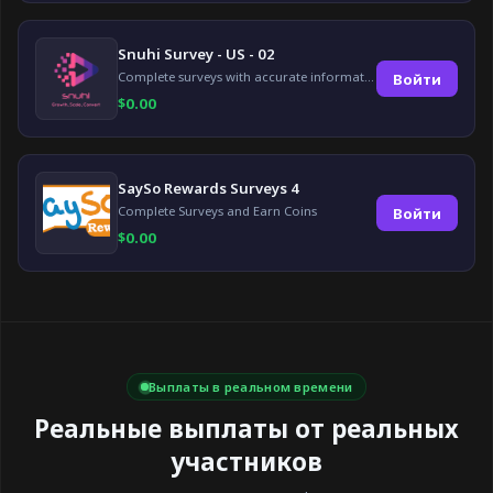
Snuhi Survey - US - 02
Complete surveys with accurate information and earn up to $5 per survey!
Войти
$
0.00
SaySo Rewards Surveys 4
Complete Surveys and Earn Coins
Войти
$
0.00
Выплаты в реальном времени
Реальные выплаты от реальных
участников