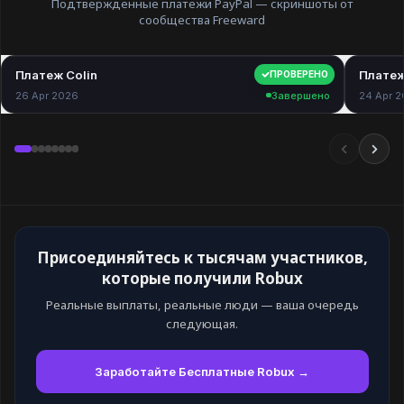
Подтвержденные платежи PayPal — скриншоты от
сообщества Freeward
Платеж Colin
$40.00
Платеж
ПРОВЕРЕНО
26 Apr 2026
Завершено
24 Apr 
Присоединяйтесь к тысячам участников,
которые получили Robux
Реальные выплаты, реальные люди — ваша очередь
следующая.
Заработайте Бесплатные Robux →