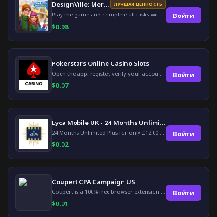
DesignVille: Merge & Design
ЛУЧШАЯ ЦЕННОСТЬ
Play the game and complete all tasks within the specified timeframes.
Войти
$
0.98
Pokerstars Online Casino Slots
Open the app, register, verify your account, deposit and wager a minimum of €10 using a valid credit card.
Войти
$
0.07
Lyca Mobile UK - 24 Months Unlimited Plus!
24 Months Unlimited Plus for only £12.00 monthly for the first 6 months, then £24. Activate your new service today for just £12.00 to earn reward.
Войти
$
0.02
Coupert CPA Campaign US
Coupert is a 100% free browser extension to automatically find and apply coupons, and offer cashback. Coupert will let you know if there are available coupons and a Cash Back reward available during your shopping journey.
Войти
$
0.01