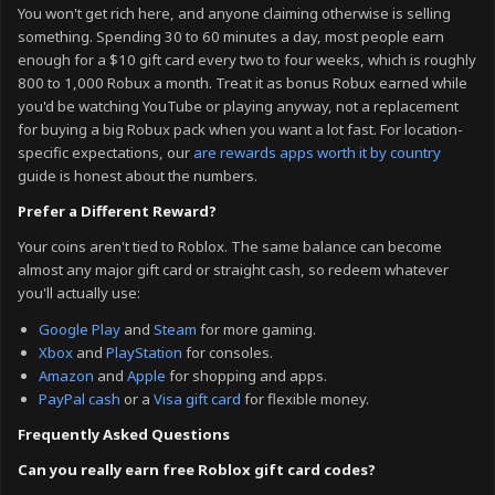
You won't get rich here, and anyone claiming otherwise is selling
something. Spending 30 to 60 minutes a day, most people earn
enough for a $10 gift card every two to four weeks, which is roughly
800 to 1,000 Robux a month. Treat it as bonus Robux earned while
you'd be watching YouTube or playing anyway, not a replacement
for buying a big Robux pack when you want a lot fast. For location-
specific expectations, our
are rewards apps worth it by country
guide is honest about the numbers.
Prefer a Different Reward?
Your coins aren't tied to Roblox. The same balance can become
almost any major gift card or straight cash, so redeem whatever
you'll actually use:
Google Play
and
Steam
for more gaming.
Xbox
and
PlayStation
for consoles.
Amazon
and
Apple
for shopping and apps.
PayPal cash
or a
Visa gift card
for flexible money.
Frequently Asked Questions
Can you really earn free Roblox gift card codes?