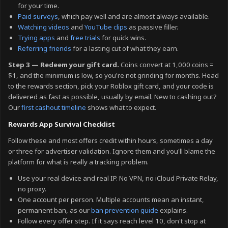
for your time.
Paid surveys
, which pay well and are almost always available.
Watching videos
and
YouTube clips
as passive filler.
Trying apps
and
free trials
for quick wins.
Referring friends
for a lasting cut of what they earn.
Step 3 — Redeem your gift card.
Coins convert at 1,000 coins =
$1, and the minimum is low, so you're not grinding for months. Head
to the rewards section, pick your Roblox gift card, and your code is
delivered as fast as possible, usually by email. New to cashing out?
Our
first cashout timeline
shows what to expect.
Rewards App Survival Checklist
Follow these and most offers credit within hours, sometimes a day
or three for advertiser validation. Ignore them and you'll blame the
platform for what is really a tracking problem.
Use your real device and real IP. No VPN, no iCloud Private Relay,
no proxy.
One account per person. Multiple accounts mean an instant,
permanent ban, as our
ban prevention guide
explains.
Follow every offer step. If it says reach level 10, don't stop at