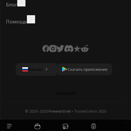
Блог
Зарабатывайте онлайн
Учебники
Награды
Задания
Помощь
Часто задаваемые
Печенье
Политика
Условия
вопросы
конфиденциальности
Скачать приложение
Russian
Trustpilot
© 2020–
2026
Freeward.net
• Trusted since 2020