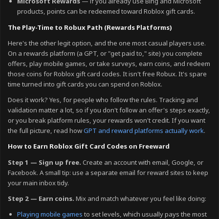
Microsoft Rewards
— if you already use Bing and Microsoft
products, points can be redeemed toward Roblox gift cards.
The Play-Time to Robux Path (Rewards Platforms)
Here's the other legit option, and the one most casual players use.
On a rewards platform (a GPT, or "get paid to," site) you complete
offers, play mobile games, or take surveys, earn coins, and redeem
those coins for Roblox gift card codes. It isn't free Robux. It's spare
time turned into gift cards you can spend on Roblox.
Does it work? Yes, for people who follow the rules. Tracking and
validation matter a lot, so if you don't follow an offer's steps exactly,
or you break platform rules, your rewards won't credit. If you want
the full picture, read how
GPT and reward platforms actually work
.
How to Earn Roblox Gift Card Codes on Freeward
Step 1 — Sign up free.
Create an account with email, Google, or
Facebook. A small tip: use a separate email for reward sites to keep
your main inbox tidy.
Step 2 — Earn coins.
Mix and match whatever you feel like doing:
Playing mobile games
to set levels, which usually pays the most