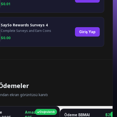
$
0.01
SaySo Rewards Surveys 4
Complete Surveys and Earn Coins
Giriş Yap
$
0.00
 Ödemeler
dan ekran görüntüsü kanıtı
e
Amazon GC
Doğrulandı
Ödeme BBMAI
$2.06
D