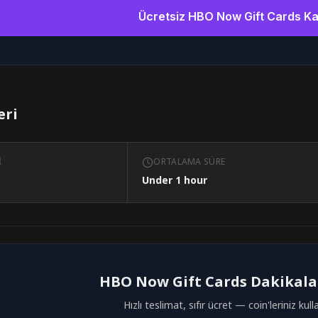
Ücretsiz HBO Now Gift Cards K
eri
I
ORTALAMA SÜRE
Under 1 hour
HBO Now Gift Cards Dakikalar
Hızlı teslimat, sıfır ücret — coin'leriniz kul