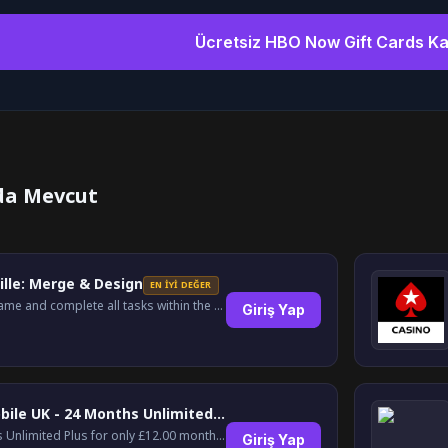
Ücretsiz HBO Now Gift Cards K
da Mevcut
i
ille: Merge & Design
EN İYI DEĞER
Play the game and complete all tasks within the specified timeframes.
Giriş Yap
Lyca Mobile UK - 24 Months Unlimited Plus!
24 Months Unlimited Plus for only £12.00 monthly for the first 6 months, then £24. Activate your new service today for just £12.00 to earn reward.
Giriş Yap