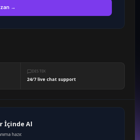
azan →
DESTEK
24/7 live chat support
 İçinde Al
lanıma hazır.