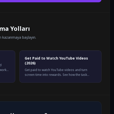
ma Yolları
ün kazanmaya başlayın.
Get Paid to Watch YouTube Videos
(2026)
rd
works,
Get paid to watch YouTube videos and turn
ons
screen time into rewards. See how the task
works, how much you earn, and how to get
credited every time on Freeward.