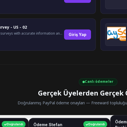
rvey - US - 02
Complete surveys with accurate information and earn up to $5 per survey!
Giriş Yap
Canlı ödemeler
Gerçek Üyelerden Gerçek
Doğrulanmış PayPal ödeme onayları — Freeward topluluğun
Ödem
$40.00
Ödeme Stefan
$35.00
Doğrulandı
Doğrulandı