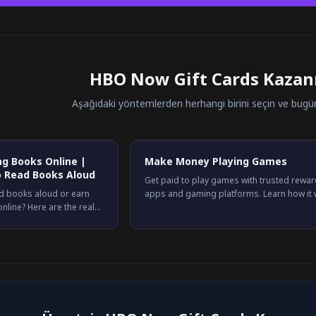
HBO Now Gift Cards Kazan
Aşağıdaki yöntemlerden herhangi birini seçin ve bug
g Books Online |
Make Money Playing Games
o Read Books Aloud
Get paid to play games with trusted rewa
ad books aloud or earn
apps and gaming platforms. Learn how it 
line? Here are the real
how much you can earn, and the best opti
 pay, and how to start.
available in 2026.