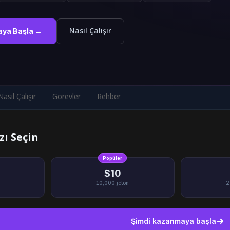
Nasıl Çalışır
aya Başla →
Nasıl Çalışır
Görevler
Rehber
zı Seçin
Popüler
$10
10,000
jeton
2
Şimdi kazanmaya başla