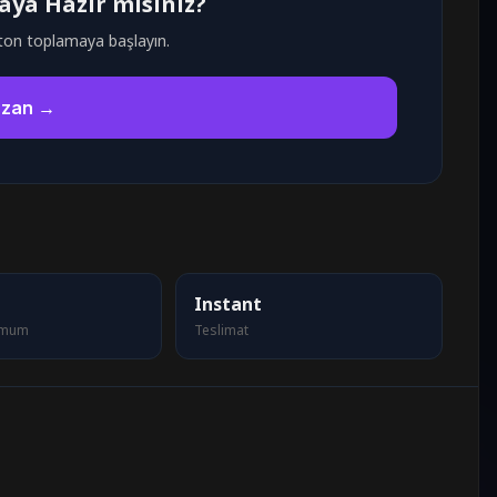
ya Hazır mısınız?
ton toplamaya başlayın.
azan →
Instant
imum
Teslimat