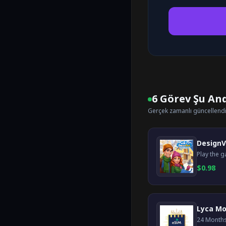
6 Görev Şu An
Gerçek zamanlı güncellend
DesignV
$
0.98