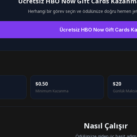
Ücretsiz HBO Now Gift Cards Kazanma
Herhangi bir görev seçin ve ödülünüze doğru hemen je
Ücretsiz HBO Now Gift Cards K
$0.50
$20
Minimum Kazanma
Günlük Maks
Nasıl Çalışır
Ödülünüze giden üç basit adım