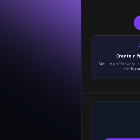
Create a 
Sign up on Freeward i
credit c