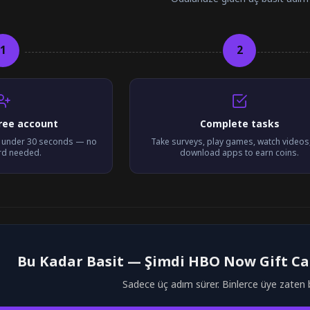
1
2
free account
Complete tasks
n under 30 seconds — no
Take surveys, play games, watch videos
ard needed.
download apps to earn coins.
Bu Kadar Basit — Şimdi HBO Now Gift C
Sadece üç adım sürer. Binlerce üye zaten 