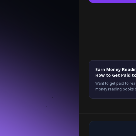
Earn Money Readin
How to Get Paid t
Want to get paid to re
money reading books on
ways to do it, what they
Plus an easier option.