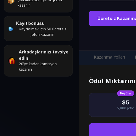
Şansınızı deneyin ve jeton
kazanın
Ücretsiz Kazanm
Kayıt bonusu
Kaydolmak için 50 ücretsiz
jeton kazanın
Arkadaşlarınızı tavsiye
Kazanma Yolları
edin
20'ye kadar komisyon
kazanın
Ödül Miktarını
Popüler
$5
5,000
jeton