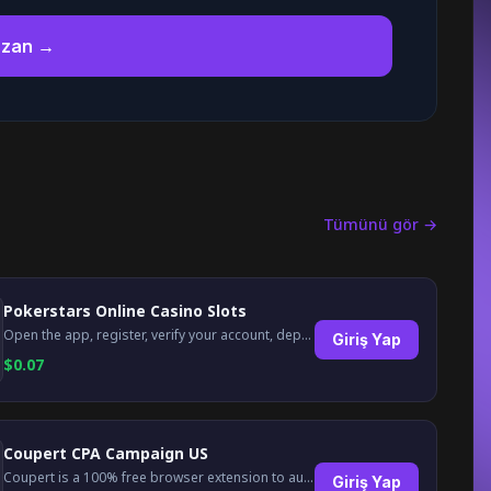
azan →
Tümünü gör →
Pokerstars Online Casino Slots
Open the app, register, verify your account, deposit and wager a minimum of €10 using a valid credit card.
Giriş Yap
$
0.07
Coupert CPA Campaign US
Coupert is a 100% free browser extension to automatically find and apply coupons, and offer cashback. Coupert will let you know if there are available coupons and a Cash Back reward available during your shopping journey.
Giriş Yap