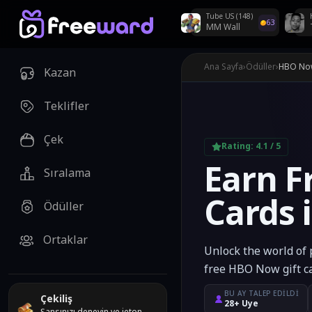
Tube US (148)
63
MM Wall
Haftalık çekilişler Di
Ana Sayfa
›
Ödüller
›
HBO Now
Kazan
Teklifler
Çek
Rating:
4.1
/ 5
Earn F
Sıralama
Cards 
Ödüller
Ortaklar
Unlock the world of
free HBO Now gift ca
BU AY TALEP EDILDI
Çekiliş
28+ Üye