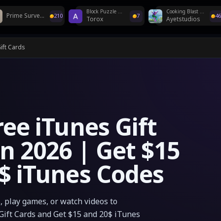
Block Puzzle Gems Adventure
Cooking Blast 3D : Hexa Match
Prime Surveys
210
7
46
Torox
Ayetstudios
scord'da!
ift Cards
ree iTunes Gift
in 2026 | Get $15
$ iTunes Codes
 play games, or watch videos to
Gift Cards and Get $15 and 20$ iTunes