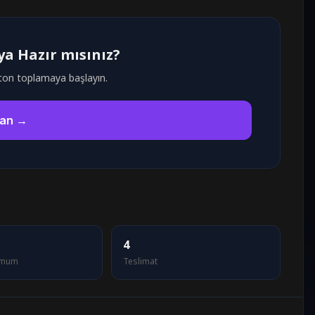
a Hazır mısınız?
ton toplamaya başlayın.
zan →
4
imum
Teslimat