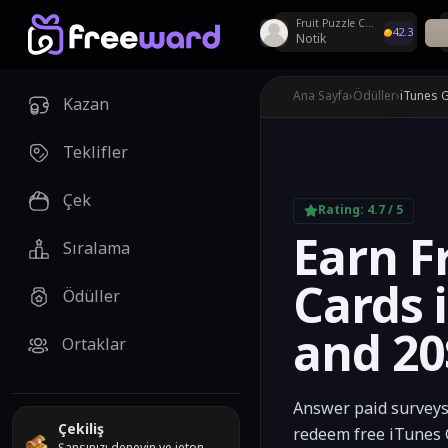
Fruit Puzzle Crush
42.3
Notik
Haftalık çekilişler Di
Ana Sayfa
›
Ödüller
›
iTunes G
Kazan
Teklifler
Çek
Rating:
4.7
/ 5
Earn F
Sıralama
Cards 
Ödüller
and 20
Ortaklar
Answer paid surveys,
Çekiliş
redeem free iTunes 