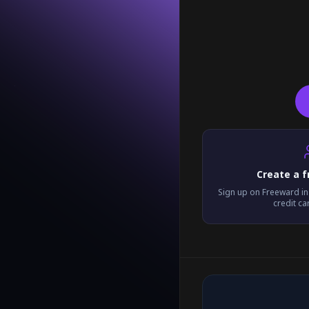
Create a 
Sign up on Freeward i
credit c