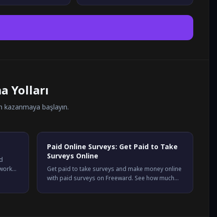
a Yolları
ün kazanmaya başlayın.
Paid Online Surveys: Get Paid to Take
Surveys Online
rd
works,
Get paid to take surveys and make money online
ons
with paid surveys on Freeward. See how much
you earn, how to qualify more often, and start
earning today.