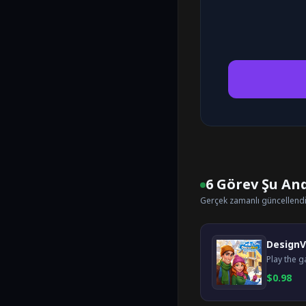
6 Görev Şu An
Gerçek zamanlı güncellend
DesignV
$
0.98