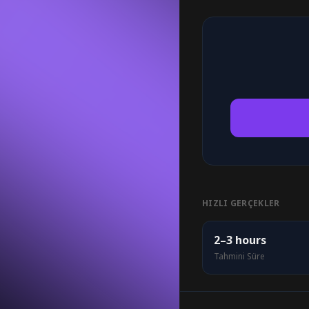
HIZLI GERÇEKLER
2–3 hours
Tahmini Süre