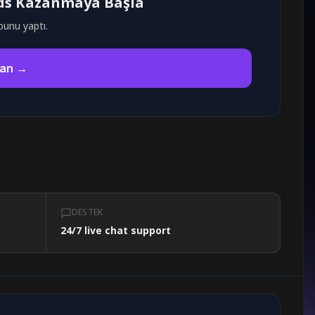
rds Kazanmaya Başla
bunu yaptı.
zan →
DESTEK
24/7 live chat support