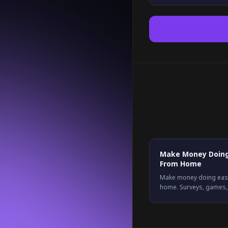
Make Money Doing
From Home
Make money doing easy
home. Surveys, games, 
more, all in one place. 
earning on Freeward.