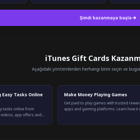
Şimdi kazanmaya başla
iTunes Gift Cards Kazanm
Aşağıdaki yöntemlerden herhangi birini seçin ve bug
 Easy Tasks Online
Make Money Playing Games
Get paid to play games with trusted rewa
 tasks online from
apps and gaming platforms. Learn how it 
videos, app offers and
how much you can earn, and the best opti
See how it works and start
available in 2026.