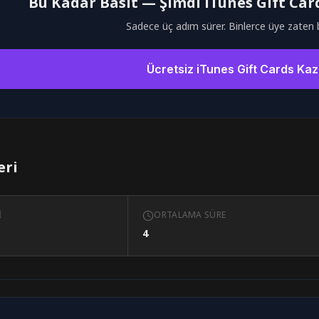
Bu Kadar Basit — Şimdi iTunes Gift Ca
Sadece üç adım sürer. Binlerce üye zaten 
Ücretsiz iTunes Gift Cards Ka
eri
I
ORTALAMA SÜRE
4