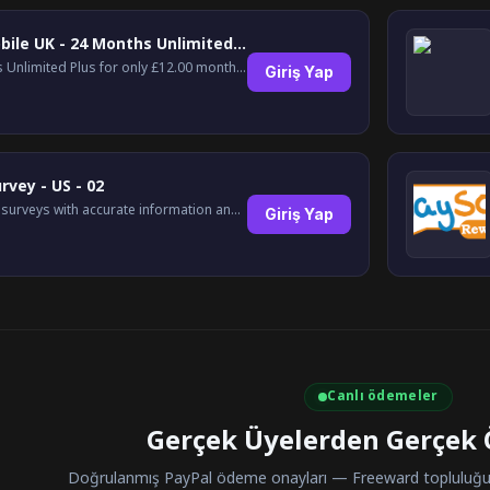
Lyca Mobile UK - 24 Months Unlimited Plus!
24 Months Unlimited Plus for only £12.00 monthly for the first 6 months, then £24. Activate your new service today for just £12.00 to earn reward.
Giriş Yap
rvey - US - 02
Complete surveys with accurate information and earn up to $5 per survey!
Giriş Yap
Canlı ödemeler
Gerçek Üyelerden Gerçek
Doğrulanmış PayPal ödeme onayları — Freeward topluluğun