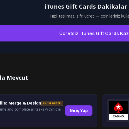
iTunes Gift Cards Dakikalar 
Hızlı teslimat, sıfır ücret — coin'leriniz kul
Ücretsiz iTunes Gift Cards Ka
da Mevcut
i
ille: Merge & Design
EN İYI DEĞER
Play the game and complete all tasks within the specified timeframes.
Giriş Yap