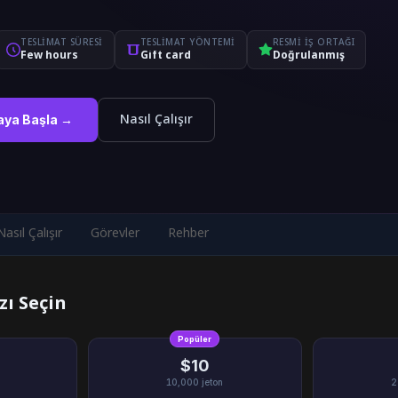
TESLIMAT SÜRESI
TESLIMAT YÖNTEMI
RESMI IŞ ORTAĞI
Few hours
Gift card
Doğrulanmış
Nasıl Çalışır
aya Başla →
Nasıl Çalışır
Görevler
Rehber
zı Seçin
Popüler
$10
10,000
jeton
2