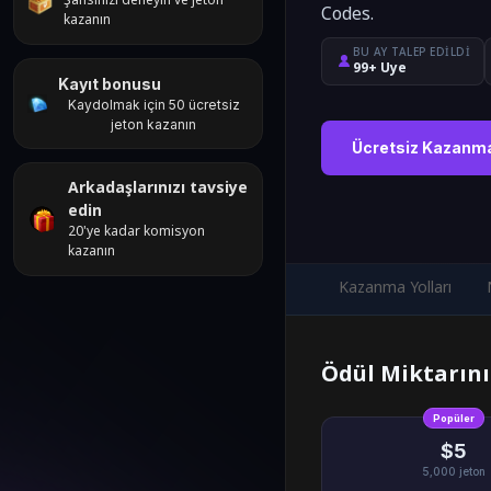
Şansınızı deneyin ve jeton
Codes.
kazanın
BU AY TALEP EDILDI
99+ Üye
Kayıt bonusu
Kaydolmak için 50 ücretsiz
jeton kazanın
Ücretsiz Kazanm
Arkadaşlarınızı tavsiye
edin
20'ye kadar komisyon
kazanın
Kazanma Yolları
Ödül Miktarını
Popüler
$5
5,000
jeton