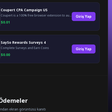
Coupert CPA Campaign US
Coupert is a 100% free browser extension to automatically find and apply coupons, and offer cashback. Coupert will let you know if there are available coupons and a Cash Back reward available during your shopping journey.
Giriş Yap
$
0.01
SaySo Rewards Surveys 4
Complete Surveys and Earn Coins
Giriş Yap
$
0.00
 Ödemeler
dan ekran görüntüsü kanıtı