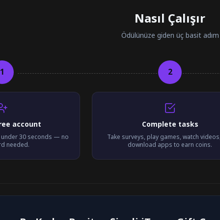
Nasıl Çalışır
Ödülünüze giden üç basit adım
1
2
free account
Complete tasks
n under 30 seconds — no
Take surveys, play games, watch videos
ard needed.
download apps to earn coins.