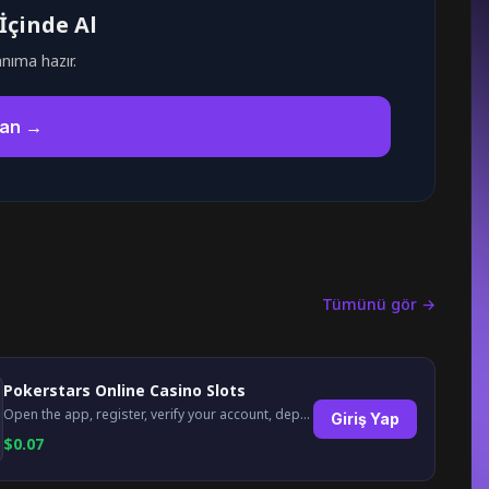
İçinde Al
lanıma hazır.
zan →
Tümünü gör →
Pokerstars Online Casino Slots
Open the app, register, verify your account, deposit and wager a minimum of €10 using a valid credit card.
Giriş Yap
$
0.07