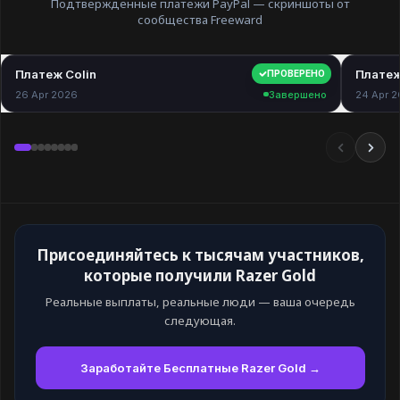
Подтвержденные платежи PayPal — скриншоты от
сообщества Freeward
Платеж Colin
$40.00
Платеж
ПРОВЕРЕНО
26 Apr 2026
Завершено
24 Apr 
Присоединяйтесь к тысячам участников,
которые получили Razer Gold
Реальные выплаты, реальные люди — ваша очередь
следующая.
Заработайте Бесплатные Razer Gold →