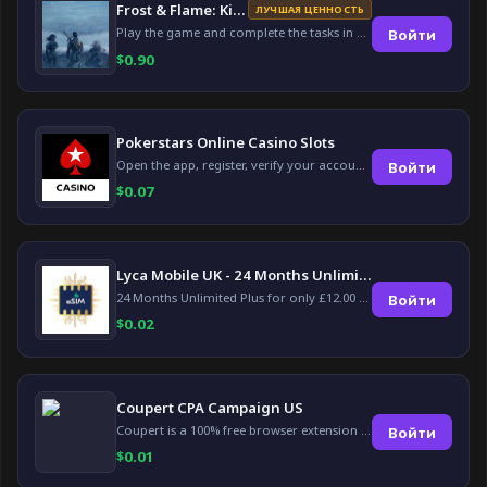
Frost & Flame: King of Avalon
ЛУЧШАЯ ЦЕННОСТЬ
Play the game and complete the tasks in 30 days.
Войти
$
0.90
Pokerstars Online Casino Slots
Open the app, register, verify your account, deposit and wager a minimum of €10 using a valid credit card.
Войти
$
0.07
Lyca Mobile UK - 24 Months Unlimited Plus!
24 Months Unlimited Plus for only £12.00 monthly for the first 6 months, then £24. Activate your new service today for just £12.00 to earn reward.
Войти
$
0.02
Coupert CPA Campaign US
Coupert is a 100% free browser extension to automatically find and apply coupons, and offer cashback. Coupert will let you know if there are available coupons and a Cash Back reward available during your shopping journey.
Войти
$
0.01