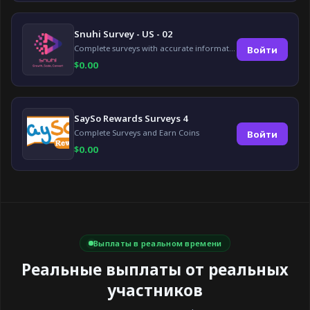
Snuhi Survey - US - 02
Complete surveys with accurate information and earn up to $5 per survey!
Войти
$
0.00
SaySo Rewards Surveys 4
Complete Surveys and Earn Coins
Войти
$
0.00
Выплаты в реальном времени
Реальные выплаты от реальных
участников