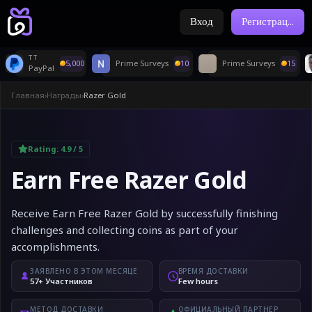
Вход
Регистрац
...
T T
5,000
Prime Surveys
10
Prime Surveys
15
PayPal
Главная
›
Награды
›
Razer Gold
Rating:
4.9
/ 5
Earn Free Razer Gold
Receive Earn Free Razer Gold by successfully finishing
challenges and collecting coins as part of your
accomplishments.
ЗАЯВЛЕНО В ЭТОМ МЕСЯЦЕ
ВРЕМЯ ДОСТАВКИ
57+ Участников
Few hours
МЕТОД ДОСТАВКИ
ОФИЦИАЛЬНЫЙ ПАРТНЕР