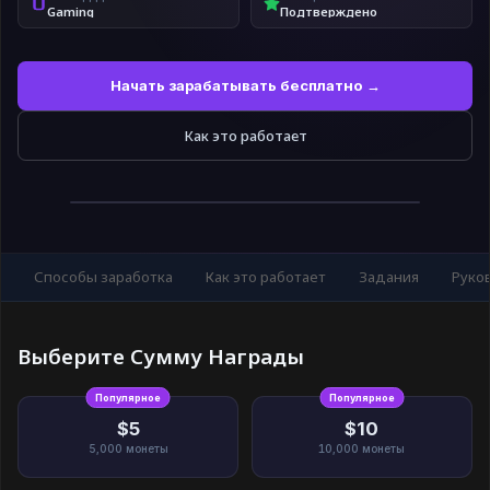
Gaming
Подтверждено
Начать зарабатывать бесплатно →
Как это работает
Способы заработка
Как это работает
Задания
Руко
Выберите Сумму Награды
Популярное
Популярное
$5
$10
5,000
монеты
10,000
монеты