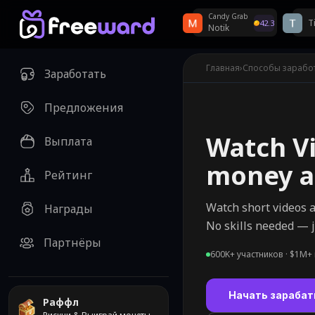
Candy Grab
T
42.3
Notik
Еженедельные розы
Главная
›
Способы зарабо
Заработать
Предложения
Watch V
Выплата
money a
Рейтинг
Watch short videos 
Награды
No skills needed — j
Партнёры
600K+ участников · $1M+
Начать зарабат
Раффл