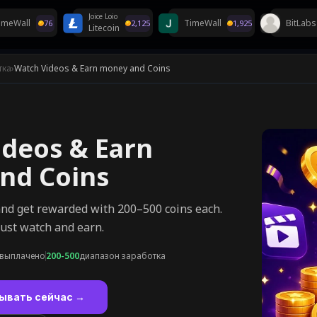
Joice Loio
imeWall
TimeWall
BitLabs
76
2,125
1,925
Litecoin
грыши в Discord!
тка
›
Watch Videos & Earn money and Coins
ideos & Earn
nd Coins
and get rewarded with 200–500 coins each.
ust watch and earn.
 выплачено
200-500
диапазон заработка
ывать сейчас →