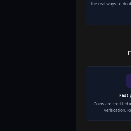
the real ways to do i
how to start. Plus an
Fast 
Coins are credited 
verification.