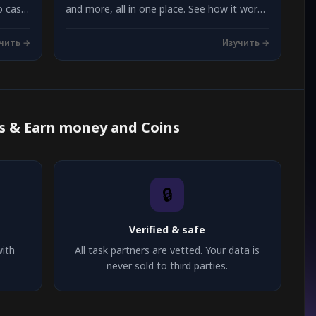
o cash
and more, all in one place. See how it works
and start earning on Freeward.
чить →
Изучить →
 & Earn money and Coins
🔒
Verified & safe
with
All task partners are vetted. Your data is
never sold to third parties.