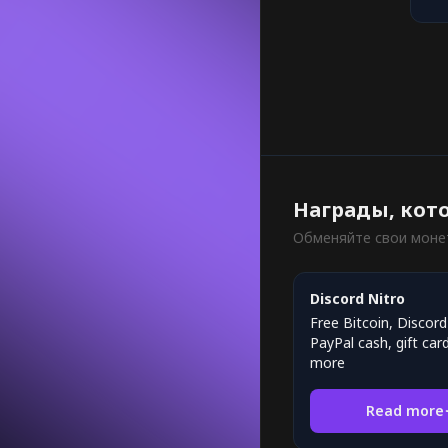
Награды, кот
Обменяйте свои моне
Discord Nitro
Free Bitcoin, Discord
PayPal cash, gift car
more
Read more