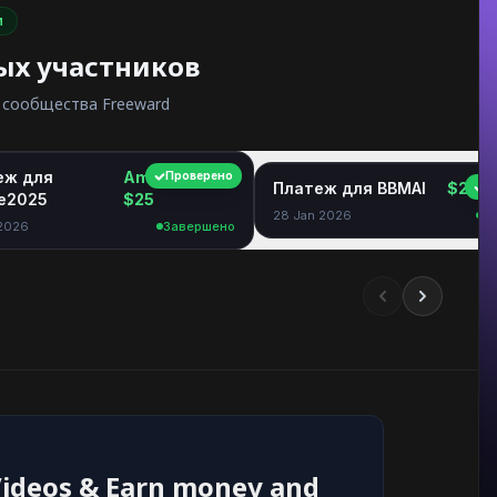
и
ых участников
 сообщества Freeward
еж для
Amazon GC
Проверено
Платеж для BBMAI
$2.06
П
ie2025
$25
28 Jan 2026
З
 2026
Завершено
ideos & Earn money and