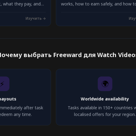
t, what they pay, and
works, how to earn safely, and how t
 easier option.
out on Freeward. Start earning today.
Изучить →
Изу
Почему выбрать Freeward для Watch Videos
⚡
🌍
payouts
Worldwide availability
immediately after task
Tasks available in 150+ countries 
 Redeem any time.
localised offers for your region.