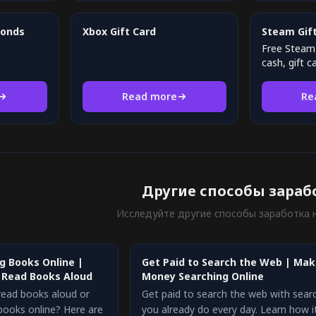
monds
Xbox Gift Card
Steam Gift
Free Steam 
cash, gift 
Read more
Re
Другие способы зараб
Исследуйте другие способы заработка н
g Books Online |
Get Paid to Search the Web | Ma
o Read Books Aloud
Money Searching Online
read books aloud or
Get paid to search the web with sear
books online? Here are
you already do every day. Learn how i