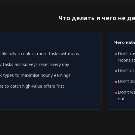
Что делать и чего не д
Чего изб
ile fully to unlock more task invitations
Don't ru
✕
inconsis
w tasks and surveys reset every day
Don't us
✕
sk types to maximise hourly earnings
Don't sk
✕
ns to catch high-value offers first
Don't wa
✕
out