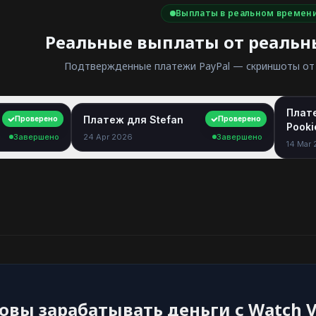
Выплаты в реальном времен
Реальные выплаты от реальн
Подтвержденные платежи PayPal — скриншоты от
Плат
$40.00
Платеж для Stefan
$35.00
Проверено
Проверено
Pook
Завершено
24 Apr 2026
Завершено
14 Mar
овы зарабатывать деньги с Watch V