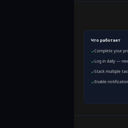
Что работает
Complete your prof
✓
Log in daily — ne
✓
Stack multiple ta
✓
Enable notificatio
✓