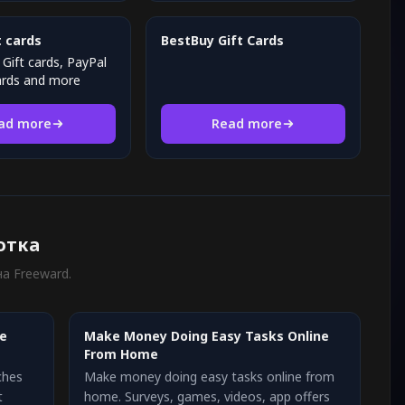
 cards
BestBuy Gift Cards
Gift cards, PayPal
cards and more
ad more
Read more
отка
а Freeward.
ke
Make Money Doing Easy Tasks Online
From Home
ches
Make money doing easy tasks online from
t
home. Surveys, games, videos, app offers