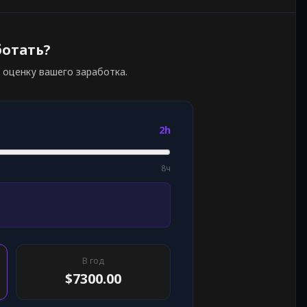
ботать?
 оценку вашего заработка.
2h
8ч
В год
$7300.00