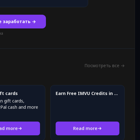
е заработать →
на
Посмотреть все →
ft cards
Earn Free IMVU Credits in 2026
 gift cards,
yPal cash and more
ad more
Read more